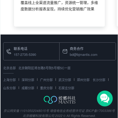
覆盖线上全渠道流量推广，资源统一管理，多维
度数据分析报表呈现，持续优化营销推广效果
联系电话
商务合作
157-2735-5390
bd@bjmantis.com
北京总部
北京朝阳区将台路5号院5号楼5C一层
上海分部
深圳分部
广州分部
武汉分部
郑州分部
长沙分部
山东分部
成都分部
重庆分部
石家庄分部
京公网安备 11010502048015号
增值电信业务经营许可证
京ICP备17003386号
北京螳螂科技有限公司 2022 © All Rights Reserved.