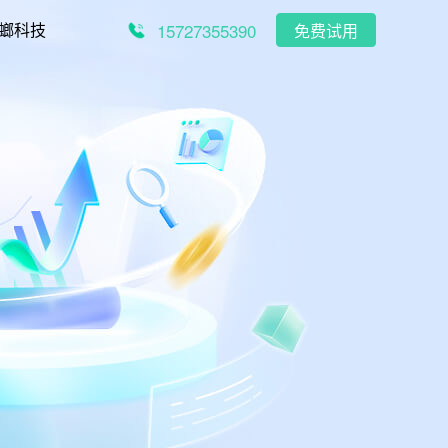
15727355390
螂科技
免费试用