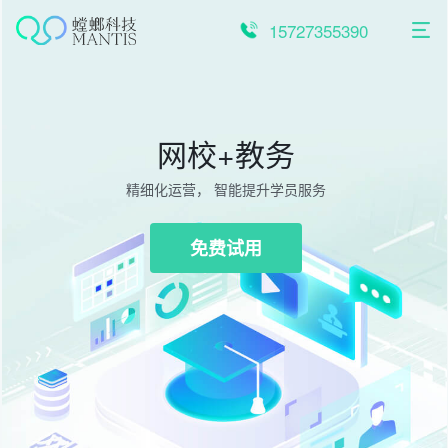
跳
至
15727355390
内
容
网校+教务
精细化运营， 智能提升学员服务
免费试用