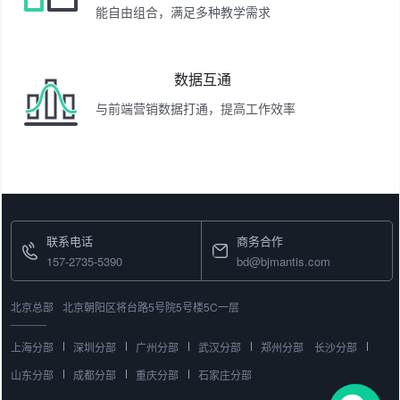
能自由组合，满足多种教学需求
数据互通
与前端营销数据打通，提高工作效率
联系电话
商务合作
157-2735-5390
bd@bjmantis.com
北京总部
北京朝阳区将台路5号院5号楼5C一层
上海分部
深圳分部
广州分部
武汉分部
郑州分部
长沙分部
山东分部
成都分部
重庆分部
石家庄分部