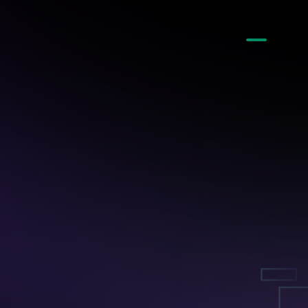
跳
螳螂科技
螳螂Agent
至
内
容