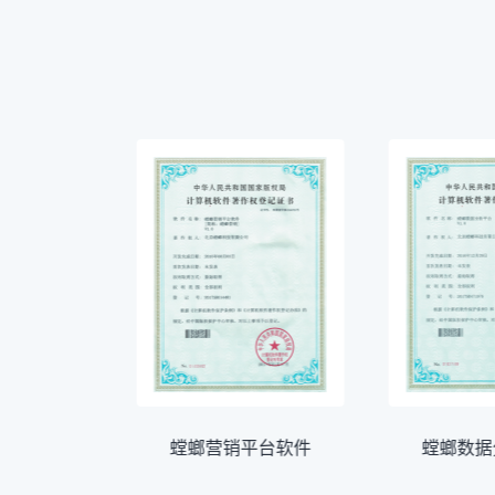
疗云系统
螳螂营销平台软件
螳螂数据