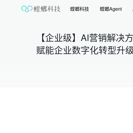
跳
螳螂科技
螳螂Agent
至
内
容
【企业级】AI营销解决
赋能企业数字化转型升