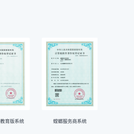
M教育版系统
螳螂服务商系统
螳螂智