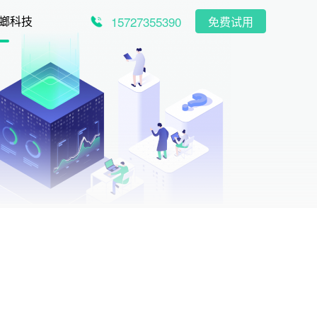
15727355390
螂科技
免费试用