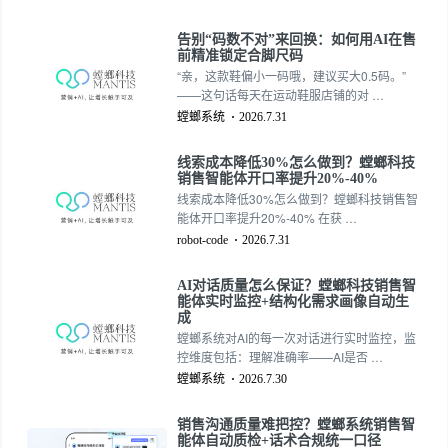
告别“码数不对”来回换：如何用AI在售
前精准锁定合脚尺码
“亲，这款鞋偏小一码哦，建议买大0.5码。”
——这句话每天在运动鞋服店铺的对 …
螳螂系统
2026.7.31
线索成本降低30%怎么做到？螳螂科技
销售智能体开口率提升20%-40%
线索成本降低30%怎么做到？螳螂科技销售智
能体开口率提升20%-40% 在获 …
robot-code
2026.7.31
AI对话质量怎么保证？螳螂科技销售智
能体实时监控+结构化需求画像自动生
成
螳螂系统对AI的每一次对话进行实时监控，监
控维度包括：理解准确率——AI是否 …
螳螂系统
2026.7.30
销售沟通质量难把控？螳螂系统销售智
能体自动质检+话术合规统一口径