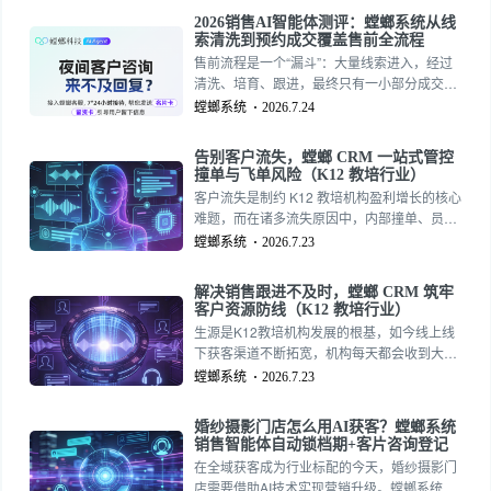
中饰演霸道总裁，如今却因两个真人短剧项目
2026销售AI智能体测评：螳螂系统从线
被AI取代而失去了片约。这并非个案——据他
索清洗到预约成交覆盖售前全流程
透露，横店80%至90%的短剧演员都受到波
售前流程是一个“漏斗”：大量线索进入，经过
及。免费AI客服试用15727355390
清洗、培育、跟进，最终只有一小部分成交。
传统模式下，销售要从漏斗的最顶端开始，逐
螳螂系统
2026.7.24
条跟进线索，花费大量时间在“根本不是目标客
户”的人身上。螳螂科技销售AI智能体重新定义
告别客户流失，螳螂 CRM 一站式管控
了售前流程——它覆盖漏斗的前80%工作，然
撞单与飞单风险（K12 教培行业）
后把“已经暖好的客户”交给销售做最后20%的
客户流失是制约 K12 教培机构盈利增长的核心
成交动作。
难题，而在诸多流失原因中，内部撞单、员工
飞单两大内部管理问题，造成的客户流失占比
螳螂系统
2026.7.23
极高。很多教培机构花费高额费用投放广告、
开展地推活动、搭建线上直播间，好不容易获
解决销售跟进不及时，螳螂 CRM 筑牢
取大量家长咨询线索，最终却因为内部管理漏
客户资源防线（K12 教培行业）
洞，让生源白白流失。撞单引发客户体验下
生源是K12教培机构发展的根基，如今线上线
滑，飞单直接侵占机构营收，双重问题叠加，
下获客渠道不断拓宽，机构每天都会收到大量
严重影响机构正常运营。
家长的课程咨询线索。但多数教培机构都会遇
螳螂系统
2026.7.23
到同一个难题：销售跟进不及时。不少意向家
长初次咨询后，迟迟等不到工作人员回访，或
婚纱摄影门店怎么用AI获客？螳螂系统
是跟进频次混乱、跟进内容敷衍，原本高意向
销售智能体自动锁档期+客片咨询登记
的生源慢慢流失，前期投入的推广、地推、线
在全域获客成为行业标配的今天，婚纱摄影门
上引流成本全部付诸东流。想要留住每一位潜
店需要借助AI技术实现营销升级。螳螂系统销