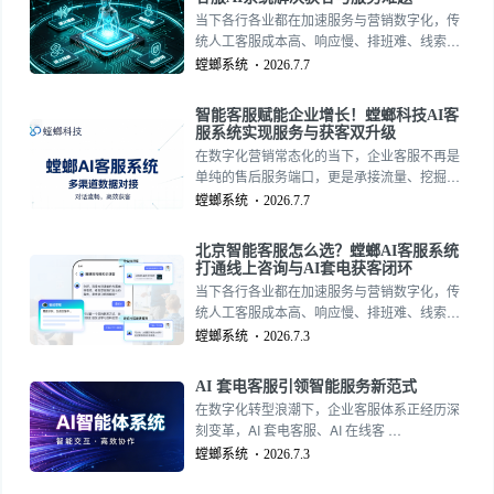
系统，集成AI 在线客服系统、AI 在线客服、AI
当下各行各业都在加速服务与营销数字化，传
套电客服，一站式满足各类企业北京智能客服
统人工客服成本高、响应慢、排班难、线索流
升级需求。
失严重等问题愈发凸显，越来越多北京本地企
螳螂系统
2026.7.7
业及全国商户开始替换老旧服务工具，优先选
用专业的AI在线客服系统与智能外呼工具。
智能客服赋能企业增长！螳螂科技AI客
服系统实现服务与获客双升级
在数字化营销常态化的当下，企业客服不再是
单纯的售后服务端口，更是承接流量、挖掘客
源、提升转化的核心营销阵地。传统人工客服
螳螂系统
2026.7.7
模式受时间、精力、成本限制，难以适配当下
海量的线上咨询与线索跟进需求，这也让AI客
北京智能客服怎么选？螳螂AI客服系统
服系统成为企业数字化转型的刚需工具。
打通线上咨询与AI套电获客闭环
当下各行各业都在加速服务与营销数字化，传
统人工客服成本高、响应慢、排班难、线索流
失严重等问题愈发凸显，越来越多北京本地企
螳螂系统
2026.7.3
业及全国商户开始替换老旧服务工具，优先选
用专业的AI在线客服系统与智能外呼工具。
AI 套电客服引领智能服务新范式
在数字化转型浪潮下，企业客服体系正经历深
刻变革，AI 套电客服、AI 在线客 …
螳螂系统
2026.7.3