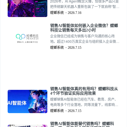
2026年，AI Agent概念火爆，但很多产品只是
把传统聊天机器人重新包装了一下就自称“智能
体”。真正商用级的销售AI智能体必须具备哪些
螳螂系统
2026.7.16
核心能力？螳螂科技基于自研原生Agent底
座，拆解出销售AI智能体的四大核心能力。
销售AI智能体如何嵌入企业微信？螳螂
科技让销售每天多出2小时
企业微信已经成为销售与客户沟通的核心阵
地。超过1400万真实企业与组织接入企业微
信，每天通过企业微信服务的微信用户超过7.5
螳螂系统
2026.7.15
亿。这意味着，销售的大量工作发生在企业微
信里——和客户聊天、发资料、约时间、跟进
进度。但如果这些工作全部靠手动完成，销售
的时间根本不够用。螳螂科技销售AI智能体深
度嵌入企业微信，在销售最熟悉的界面里提供
智能辅助，让销售每天多出2小时。
销售AI智能体真的有用吗？螳螂科技从
4个环节验证实际应用效果
螳螂销售AI智能体已经在汽车、教育、房产、
电商等多个行业落地，同等流量下，线索响应
速度大幅提升，无人跟进流失率显著下降，成
螳螂系统
2026.7.15
交转化稳步上涨。用AI扩充销售产能，降低招
聘培训人工的高额成本，不是概念，而是可验
销售AI智能体能替代销售吗？螳螂科
证的结果。