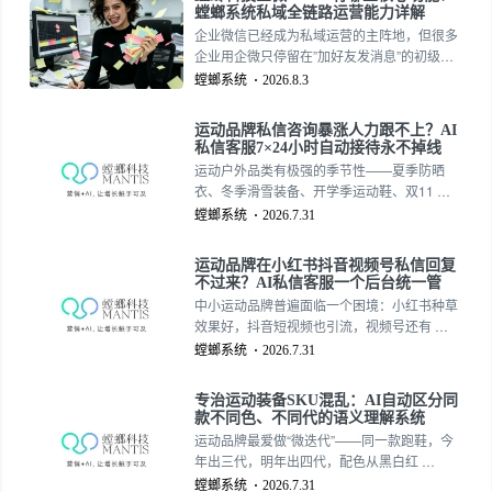
企微”，而是”有没有用好企微”。螳螂科技企微
螳螂系统私域全链路运营能力详解
SCRM系统，覆盖从获客到复购的全链路私域
企业微信已经成为私域运营的主阵地，但很多
运营能力。
企业用企微只停留在”加好友发消息”的初级阶
段。客户加进来了，不知道怎么分层；消息发
螳螂系统
2026.8.3
出去了，不知道谁看了谁没看；销售离职了，
客户资产跟着流失。真正的问题不是”有没有用
运动品牌私信咨询暴涨人力跟不上？AI
企微”，而是”有没有用好企微”。螳螂科技企微
私信客服7×24小时自动接待永不掉线
SCRM系统，覆盖从获客到复购的全链路私域
运动户外品类有极强的季节性——夏季防晒
运营能力。
衣、冬季滑雪装备、开学季运动鞋、双11 …
螳螂系统
2026.7.31
运动品牌在小红书抖音视频号私信回复
不过来？AI私信客服一个后台统一管
中小运动品牌普遍面临一个困境：小红书种草
效果好，抖音短视频也引流，视频号还有 …
螳螂系统
2026.7.31
专治运动装备SKU混乱：AI自动区分同
款不同色、不同代的语义理解系统
运动品牌最爱做“微迭代”——同一款跑鞋，今
年出三代，明年出四代，配色从黑白红 …
螳螂系统
2026.7.31