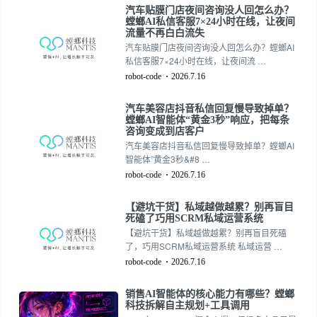
陷入”消息回不过来、客户流失严重”的困境。
汽车贴膜门店夜间咨询没人回怎么办？
螳螂AI客服系统的出现，正在帮助汽车后市场
螳螂AI私信客服7×24小时在线，让夜间
商家实现多平台私信的统一管理，让每一条咨
流量不再白白流失
询都不再被遗漏。
汽车贴膜门店夜间咨询没人回怎么办？螳螂AI
私信客服7×24小时在线，让夜间流 …
robot-code
2026.7.16
汽车美容店抖音私信回复慢导致掉单？
螳螂AI智能体“黄金3秒”响应，把每条
咨询变成到店客户
汽车美容店抖音私信回复慢导致掉单？螳螂AI
智能体”黄金3秒&#8 …
robot-code
2026.7.16
【避坑干货】私域越做越累？别再盲目
死磕了巧用SCRM私域运营系统
【避坑干货】私域越做越累？别再盲目死磕
了，巧用SCRM私域运营系统 私域运营 …
robot-code
2026.7.16
销售AI智能体的核心能力有哪些？螳螂
科技拆解自主规划+工具调用