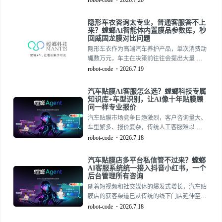
robot-code
2026.7.20
隐形车衣咨询太专业，普通客服答不上
来？螳螂AI智能体内置膜品参数库，秒
回威固龙膜对比问题
隐形车衣作为高端汽车养护产品，单次消费动
辄数万元，车主在决策前往往会提出大量 …
robot-code
2026.7.19
汽车贴膜AI客服怎么选？螳螂科技专属
知识库+车型识别，让AI像十年贴膜顾
问一样专业报价
汽车贴膜市场竞争日趋激烈，客户咨询量大、
车型繁多、报价复杂，传统人工客服难以 …
robot-code
2026.7.18
汽车贴膜店多平台私信管不过来？螳螂
AI客服系统统一接入抖音小红书，一个
后台管理所有咨询
随着短视频和社交媒体的爆发式增长，汽车贴
膜店的获客渠道已从传统的线下门店延伸至抖
音、小红书、微信等多个平台。然而，多平台
robot-code
2026.7.18
运营带来的私信咨询量激增，让许多门店老板