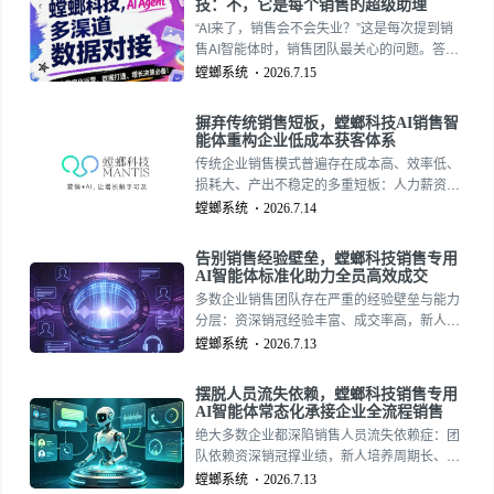
技：不，它是每个销售的超级助理
“AI来了，销售会不会失业？”这是每次提到销
售AI智能体时，销售团队最关心的问题。答案
很明确：销售AI智能体不会替代销售，但它会
螳螂系统
2026.7.15
替代“不会用AI的销售”。螳螂科技的观点是：
销售AI智能体的定位不是“取代销售”，而是“成
摒弃传统销售短板，螳螂科技AI销售智
为每个销售的超级助理”。
能体重构企业低成本获客体系
传统企业销售模式普遍存在成本高、效率低、
损耗大、产出不稳定的多重短板：人力薪资、
招聘培训、团队管理成本居高不下，人工产能
螳螂系统
2026.7.14
有限、线索浪费严重、转化参差不齐，导致企
业获客成本逐年攀升，利润空间持续被压缩。
告别销售经验壁垒，螳螂科技销售专用
在市场竞争愈发激烈、流量成本持续上涨的当
AI智能体标准化助力全员高效成交
下，传统人工销售模式早已无法适配企业降本
多数企业销售团队存在严重的经验壁垒与能力
增效的发展需求。螳螂科技螳螂科技AI销售智
分层：资深销冠经验丰富、成交率高，新人销
能体，全面摒弃传统销售模式短板，重构企业
售话术生疏、不懂需求挖掘、不会处理客户异
螳螂系统
2026.7.13
低成本、高效率、高回报的全新获客体系。
议，导致团队整体成交水平两极分化，业绩极
其不稳定。优质销售经验无法快速复制，新人
摆脱人员流失依赖，螳螂科技销售专用
成长周期漫长，团队整体能力难以统一提升，
AI智能体常态化承接企业全流程销售
成为制约企业规模化发展的关键瓶颈。螳螂科
绝大多数企业都深陷销售人员流失依赖症：团
技螳螂科技AI销售智能体，彻底打破销售经验
队依赖资深销冠撑业绩，新人培养周期长、留
壁垒，以标准化智能能力赋能全员，实现团队
存低，人员离职直接带走客户资源、流失成熟
螳螂系统
2026.7.13
高效成交。免费智能体试用：15727355390