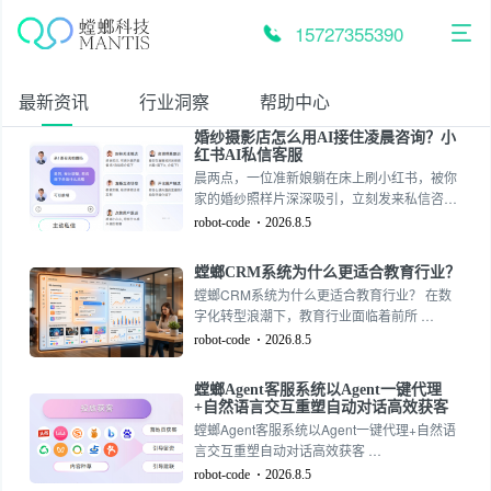
跳
至
15727355390
内
容
最新资讯
行业洞察
帮助中心
婚纱摄影店怎么用AI接住凌晨咨询？小
红书AI私信客服
晨两点，一位准新娘躺在床上刷小红书，被你
家的婚纱照样片深深吸引，立刻发来私信咨询
价格和档期。然
robot-code
2026.8.5
螳螂CRM系统为什么更适合教育行业？
螳螂CRM系统为什么更适合教育行业？ 在数
字化转型浪潮下，教育行业面临着前所 …
robot-code
2026.8.5
螳螂Agent客服系统以Agent一键代理
+自然语言交互重塑自动对话高效获客
螳螂Agent客服系统以Agent一键代理+自然语
言交互重塑自动对话高效获客 …
robot-code
2026.8.5