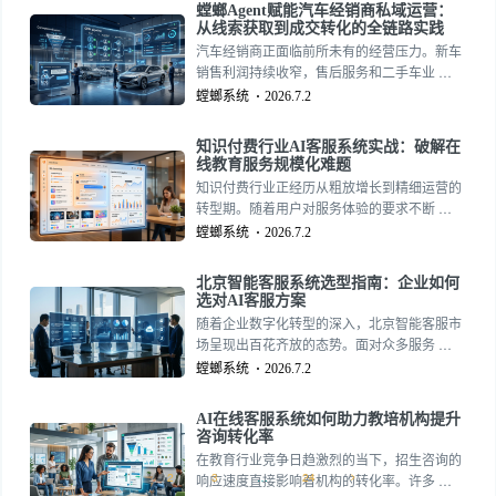
螳螂Agent赋能汽车经销商私域运营：
从线索获取到成交转化的全链路实践
汽车经销商正面临前所未有的经营压力。新车
销售利润持续收窄，售后服务和二手车业 …
螳螂系统
2026.7.2
知识付费行业AI客服系统实战：破解在
线教育服务规模化难题
知识付费行业正经历从粗放增长到精细运营的
转型期。随着用户对服务体验的要求不断 …
螳螂系统
2026.7.2
北京智能客服系统选型指南：企业如何
选对AI客服方案
随着企业数字化转型的深入，北京智能客服市
场呈现出百花齐放的态势。面对众多服务 …
螳螂系统
2026.7.2
AI在线客服系统如何助力教培机构提升
咨询转化率
在教育行业竞争日趋激烈的当下，招生咨询的
1
2
3
…
24
响应速度直接影响着机构的转化率。许多 …