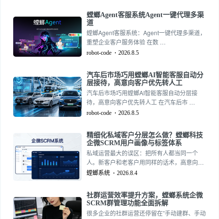
螳螂Agent客服系统Agent一键代理多渠
道
螳螂Agent客服系统：Agent一键代理多渠道，
重塑企业客户服务体验 在数 …
robot-code
2026.8.5
汽车后市场巧用螳螂AI智能客服自动分
层接待，高意向客户优先转人工
汽车后市场巧用螳螂AI智能客服自动分层接
待，高意向客户优先转人工 在汽车后市 …
robot-code
2026.8.5
精细化私域客户分层怎么做？螳螂科技
企微SCRM用户画像与标签体系
私域运营最大的误区：把所有人都当同一个
人。新客户和老客户用同样的话术，高意向和
低意向用同样的策略，高客单价和低客单价推
螳螂系统
2026.8.4
同样的产品。结果就是：新客户觉得被打扰，
老客户觉得被忽视，高意向客户觉得不够重
社群运营效率提升方案，螳螂系统企微
视，低意向客户觉得被过度营销。精细化运营
SCRM群管理功能全面拆解
的本质是”对不同的人做不同的事”。而精细化
很多企业的社群运营还停留在”手动建群、手动
运营的前提是”能分清不同的人”。螳螂科技企