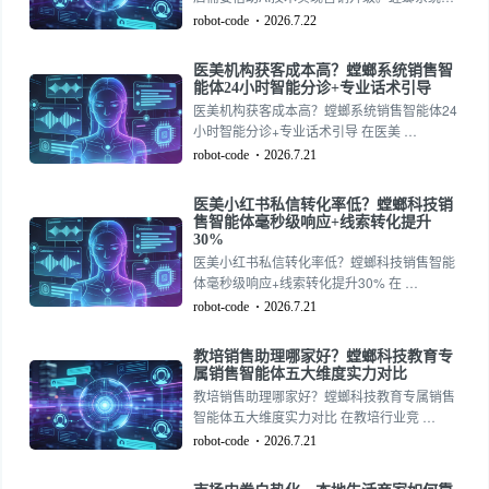
在客户，补齐销售跟进的短板，就需要借助专
售智能体通过一站式私信承接、自动锁档期、
robot-code
2026.7.22
业的数字化管理工具，螳螂CRM、螳螂系统深
客片咨询登记等功能，帮助门店在抖音、小红
耕教培行业多年，精准解决销售跟进滞后问
书、视频号、快手等平台高效获客。对于希望
题，为教培机构筑牢客户资源防线。
医美机构获客成本高？螳螂系统销售智
突破获客瓶颈、提升运营效率的婚纱摄影门店
能体24小时智能分诊+专业话术引导
而言，部署销售智能体已不再是可选项，而是
医美机构获客成本高？螳螂系统销售智能体24
保持竞争力的必要投资。
小时智能分诊+专业话术引导 在医美 …
robot-code
2026.7.21
医美小红书私信转化率低？螳螂科技销
售智能体毫秒级响应+线索转化提升
30%
医美小红书私信转化率低？螳螂科技销售智能
体毫秒级响应+线索转化提升30% 在 …
robot-code
2026.7.21
教培销售助理哪家好？螳螂科技教育专
属销售智能体五大维度实力对比
教培销售助理哪家好？螳螂科技教育专属销售
智能体五大维度实力对比 在教培行业竞 …
robot-code
2026.7.21