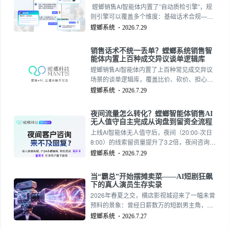
螳螂销售AI智能体内置了”自动质检引擎”，规
则引擎可以覆盖多个维度：基础话术合规——
销售是否按要求使用了标准开场白、标准结束
螳螂系统
2026.7.29
语、标准的产品介绍话术。
销售话术不统一丢单？螳螂系统销售智
能体内置上百种成交异议谈单逻辑库
螳螂销售AI智能体内置了上百种常见成交异议
场景的谈单逻辑库，覆盖比价、砍价、担心效
果、犹豫观望、对比竞品、预算不足、决策周
螳螂系统
2026.7.29
期长、对品牌有顾虑等高频场景。免费试用电
话15727355390
夜间流量怎么转化？螳螂智能体销售AI
无人值守自主完成从询盘到留资全流程
上线AI智能体无人值守后，夜间（20:00-次日
8:00）的线索留资量提升了3.2倍，夜间咨询的
最终成交转化率与白天人工时段持平
螳螂系统
2026.7.29
当“霸总”开始摆摊卖菜——AI短剧狂飙
下的真人演员生存实录
2026年春夏之交，横店影视城迎来了一幅未曾
预料的景象：曾经日薪数万的短剧男主角，脱
下戏服蹬上了三轮车，在集市上吆喝着卖菜。
螳螂系统
2026.7.27
中戏表演系毕业的演员许鹏，数月前还在短剧