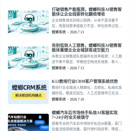
话术与成交经验，团队业绩随人员流动剧烈波
动。反复招人、反复培训、反复流失，不仅耗
打破销售产能瓶颈，螳螂科技AI销售智
费大量人力、时间、资金成本，还会导致销售
能体让企业线索转化翻倍增收
业务断层、客户服务脱节，严重影响企业稳定
企业销售增长的核心阻碍，从来不是流量不
经营。螳螂科技螳螂科技销售专用AI智能体，
足，而是线索承接能力不足、转化效率过低。
帮助企业彻底摆脱对人工销售的依赖，常态化
很多企业投入大量成本投放流量、拓展渠道，
螳螂系统
2026.7.13
稳定承接企业全流程销售业务。
源源不断获取新线索，却因为跟进不及时、培
育不到位、跟进频次不足，导致大量线索流
告别低效人工销售，螳螂科技AI销售智
失、沉淀、浪费，投入成本与成交收益严重失
能体重塑企业全域获客成交能力
衡。免费智能体试用15727355390
多数企业销售团队普遍存在效率瓶颈：人工跟
进节奏不稳定、早晚班空档流失线索、新人能
力参差不齐、老销售精力有限，大量精准线索
螳螂系统
2026.7.13
在低效沟通中白白损耗。传统人工销售模式高
度依赖人力状态与经验，无法实现全天候、标
K12教培行业CRM客户管理系统优势
准化、规模化获客，成为制约企业业绩增长的
教培行业全面进入精细化、合规化、私域化发
核心痛点。
展阶段，粗放式招生、人工式管理早已无法适
配当下的市场竞争。无论是素质教育、职业教
螳螂系统
2026.7.10
育、学历提升、少儿培训机构，都普遍面临线
索管理混乱、学员留存率低、续费转化乏力、
螳螂汽车后市场快手私信AI客服实现
团队管理松散、数据无法复盘等运营瓶颈。
7×24小时全天候值守
搭载专业的汽车后市场快手私信AI客服，是门
店盘活短视频流量、提升预约到店率、降低获