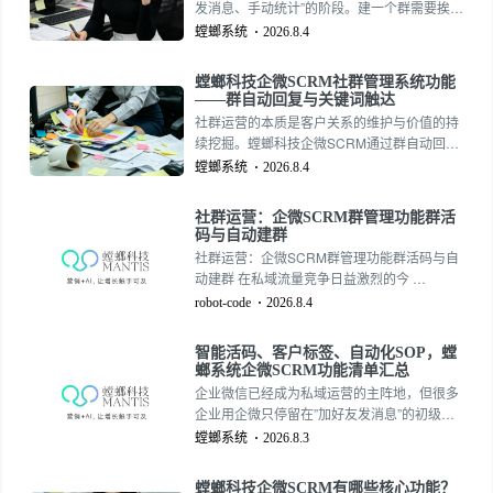
发消息、手动统计”的阶段。建一个群需要挨个
微SCRM提供了完整的用户画像与标签体系，
拉人，发一条消息需要挨个群复制粘贴，统计
螳螂系统
2026.8.4
让客户分层从”凭感觉”变成”有依据”。
谁看了谁没看全靠手动记录。当群数量从几个
变成几十个、上百个，群运营团队从一个人变
螳螂科技企微SCRM社群管理系统功能
成几个人，但效率瓶颈依然存在——人力的增
——群自动回复与关键词触达
长跟不上群数量的增长。螳螂系统企微SCRM
社群运营的本质是客户关系的维护与价值的持
的群管理功能，让一个人高效管理100个群成
续挖掘。螳螂科技企微SCRM通过群自动回复
为可能。
与关键词触达功能，帮助企业构建了一套智能
螳螂系统
2026.8.4
化、精准化的社群管理体系。在降低人力成本
的同时，显著提升了客户响应速度和营销转化
社群运营：企微SCRM群管理功能群活
效果。对于正在布局私域流量的企业而言，选
码与自动建群
择一套功能完善的企微SCRM系统，将是提升
社群运营：企微SCRM群管理功能群活码与自
社群运营竞争力的关键一步。
动建群 在私域流量竞争日益激烈的今 …
robot-code
2026.8.4
智能活码、客户标签、自动化SOP，螳
螂系统企微SCRM功能清单汇总
企业微信已经成为私域运营的主阵地，但很多
企业用企微只停留在”加好友发消息”的初级阶
段。客户加进来了，不知道怎么分层；消息发
螳螂系统
2026.8.3
出去了，不知道谁看了谁没看；销售离职了，
客户资产跟着流失。真正的问题不是”有没有用
螳螂科技企微SCRM有哪些核心功能？