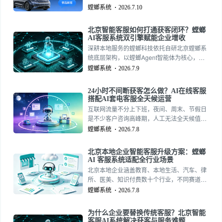
客成本的最优解，螳螂系统深耕汽车垂直行
螳螂系统
2026.7.10
业，打造适配门店落地的智能获客方案。
北京智能客服如何打通获客闭环？螳螂
AI客服系统双引擎赋能企业增收
深耕本地服务的螳螂科技依托自研北京螳螂系
统底层架构，以螳螂Agent智能体为核心，打
造集AI在线客服系统、AI在线客服、AI套电客
螳螂系统
2026.7.9
服于一体的螳螂AI客服系统，成为本土优质北
京智能客服解决方案，覆盖教培、本地生活、
24小时不间断获客怎么做？AI在线客服
汽车、美业数十个赛道。
搭配AI套电客服全天候运营
互联网流量不分上下班，夜间、周末、节假日
是不少客户咨询高峰期，人工无法全天候值
守，大量精准询盘与线索白白浪费。想要实现
螳螂系统
2026.7.8
7×24 小时不间断获客，企业需要完整AI客服
系统，螳螂科技推出的螳螂AI客服系统，基于
北京本地企业智能客服升级方案：螳螂
北京螳螂系统稳定运行，螳螂 Agent智能体全
AI 客服系统适配全行业场景
天候值守，整合AI在线客服系统、AI在线客
北京本地企业涵盖教育、本地生活、汽车、律
服、AI套电客服，打造全天候北京智能客服获
所、医美、知识付费数十个行业，不同赛道客
客体系。
服与获客需求差异巨大，通用型AI 客服系统无
螳螂系统
2026.7.8
法贴合行业场景。本土品牌螳螂科技深耕北京
市场，依托自研北京螳螂系统，以螳螂 Agent
为什么企业要替换传统客服？北京智能
多行业智能体为核心，打造可定制螳螂 AI 客服
客服AI系统解决获客与服务难题