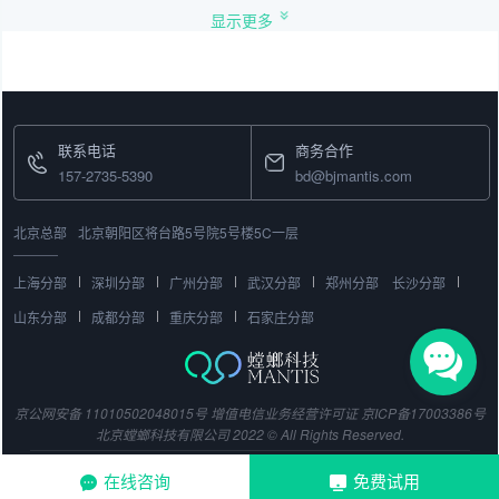
显示更多
联系电话
商务合作
157-2735-5390
bd@bjmantis.com
北京总部
北京朝阳区将台路5号院5号楼5C一层
上海分部
深圳分部
广州分部
武汉分部
郑州分部
长沙分部
山东分部
成都分部
重庆分部
石家庄分部
京公网安备 11010502048015号
增值电信业务经营许可证
京ICP备17003386号
北京螳螂科技有限公司 2022 © All Rights Reserved.
在线咨询
免费试用