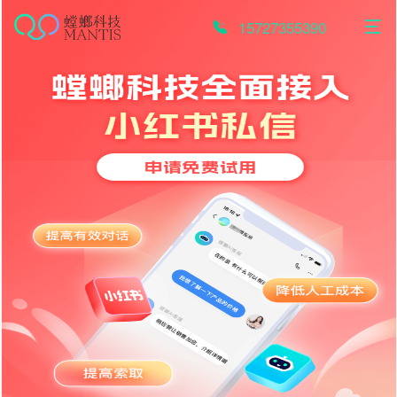
跳
至
15727355390
内
容