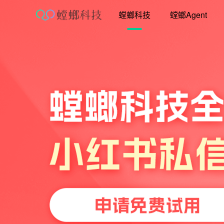
跳
螳螂科技
螳螂Agent
至
内
容
营销获客干货大图
教育行业CRM营销引流，高效获客全生
地图
免费试用
获取营销资料