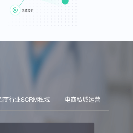
招商行业SCRM私域
电商私域运营工具
家