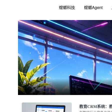
跳
螳螂科技
螳螂Agent
至
内
容
教育CRM系统：