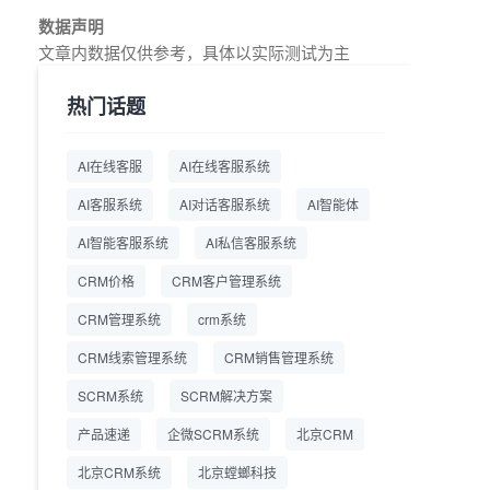
教育AI在线客服怎么选？螳
2026.7.17
数据声明
螂系统专为K12/职业教育/
文章内数据仅供参考，具体以实际测试为主
素质教育定制，获客+服务
+转化一体化
热门话题
从线索清洗到预约成交：螳
2026.7.16
螂科技销售AI智能体覆盖售
AI在线客服
AI在线客服系统
前全流程
AI客服系统
AI对话客服系统
AI智能体
一站式SCRM系统企微解决
2026.7.14
方案 打通私域营销全流程
AI智能客服系统
AI私信客服系统
CRM价格
CRM客户管理系统
商用SCRM系统企微工具
2026.7.14
自动拓客运维 降低运营成
CRM管理系统
crm系统
本
CRM线索管理系统
CRM销售管理系统
SCRM系统企微版 适配企
2026.7.14
业微信 私域用户精细化管
SCRM系统
SCRM解决方案
理
产品速递
企微SCRM系统
北京CRM
教育CRM系统怎么选？螳
2026.7.10
北京CRM系统
北京螳螂科技
螂教育CRM助力教培机构