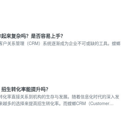
作起来复杂吗？是否容易上手？
客户关系管理（CRM）系统逐渐成为企业不可或缺的工具。螳螂
，招生转化率能提升吗？
转化率直接关系到机构的生存与发展。随着信息化时代的深入发
越多的选择来提高招生转化率。而螳螂CRM（Customer
 Management）作为一款专业的客户关系管理软件，正逐渐成为教育行
重要工具。那么，使用螳螂CRM后，招生转化率真的能够提升