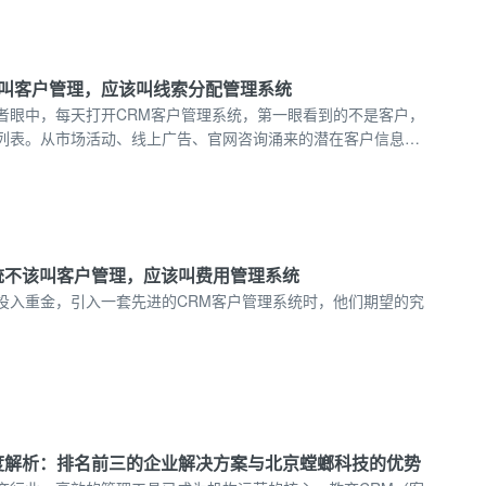
该是 “销售管理系统”。
叫客户管理，应该叫线索分配管理系统
者眼中，每天打开CRM客户管理系统，第一眼看到的不是客户，
列表。从市场活动、线上广告、官网咨询涌来的潜在客户信息，
最终被送到某位课程顾问的手中。这个过程，决定了销售的起点
客户管理”的宏大叙事，我们会发现，这套系统的核心引擎与首要
、实时运转的 “线索分配管理系统” 。
统不该叫客户管理，应该叫费用管理系统
投入重金，引入一套先进的CRM客户管理系统时，他们期望的究
度解析：排名前三的企业解决方案与北京螳螂科技的优势