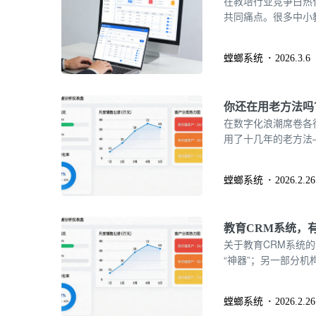
在教培行业竞争白热
共同痛点。很多中小教
工统计课消”的传统
进节点混乱等问题，最
螳螂系统
2026.3.6
你还在用老方法吗
在数字化浪潮席卷各
用了十几年的老方法—
琐，但似乎也还能运
螳螂系统
2026.2.26
教育CRM系统，
关于教育CRM系统
“神器”；另一部分机
Excel的怀抱。那
用”，以及如何选择
螳螂系统
2026.2.26