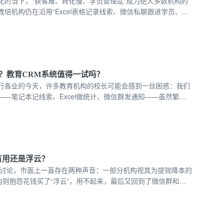
化的当下，“获客难、转化慢、学员管理乱”成为绝大多数机构的
培机构仍在沿用“Excel表格记录线索、微信私聊跟进学员、人
模式，不仅效率低下，还容易出现线索遗漏、学员信息丢失、跟
终导致招生转化率低迷，学员续费率难以提升。15727355390
？教育CRM系统值得一试吗？
行各业的今天，许多教育机构的校长可能会感到一丝困惑：我们
—笔记本记线索、Excel做统计、微信群发通知——虽然繁
转。那么，投入预算尝试教育CRM系统，真的有必要吗？
有用还是浮云？
的讨论，市面上一直存在两种声音：一部分机构视其为提效降本的
构则抱怨花钱买了“浮云”，用不起来，最后又回到了微信群和
么，教育CRM系统到底是有用还是浮云？关键在于我们如何定义“有
和落地。