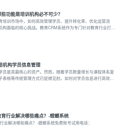
哪些功能是培训机构必不可少？
育培训市场中，如何高效管理学员、提升转化率、优化运营流
机构面临的核心挑战。教育CRM系统作为专门针对教育行业打造
，正在帮助越来越多的机构实现数字化转型。以螳螂科技为代表
案，已成为培训机构提升竞争力的重要武器。
教培机构学员信息管理
学员是其最核心的资产。然而，随着学员数量增长与课程体系复
子表格等传统管理方式已捉襟见肘。如何对学员信息进行高效、
并从中挖掘出促进教学与续费的关键洞察，是现代教培机构必须
27355390
教育行业解决哪些痛点？-螳螂系统
育行业解决哪些痛点？-螳螂系统免费账号试用电话：