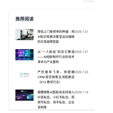
推荐阅读
降低上门维修率的神器：用
2026.7.31
AI知识库解决重型运动器械
的日常故障答疑
从“一人剧组”到百亿赛道
2026.7.27
——AI短剧制作行业的技术
革命与产业重构
严控撞单飞单，用螳螂
2026.7.23
CRM 规范销售全流程跟进
（K12 教培行业）
螳螂销售AI智能体支持接入
2026.7.19
抖音私信、小红书私信、视
频号私信、快手私信、企业
官网等