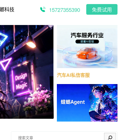
15727355390
螂科技
免费试用
汽车AI私信客服
搜索