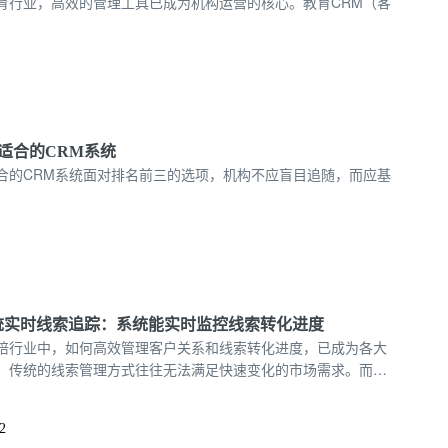
育行业，高效的管理工具已成为机构运营的核心。教育CRM（客
适合的CRM系统
合的CRM系统面对排名前三的选项，机构不应盲目追随，而应基
统实时线索追踪：系统能实时监控线索转化进度
培行业中，如何高效管理客户关系和线索转化进度，已成为各大
。传统的线索管理方式往往无法满足快速变化的市场需求。而随
M（客户关系管理）系统应运而生，特别是实时线索追踪功能，给
的变革。15727355390
2