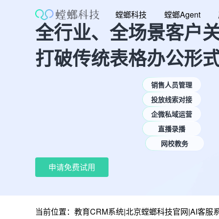
跳
螳螂科技
螳螂Agent
至
全行业、全场景客户
内
容
打破传统表格办公形
销售人员管理
投放线索对接
企微私域运营
直播录播
网校教务
申请免费试用
当前位置：
教育CRM系统|北京螳螂科技官网|AI客服