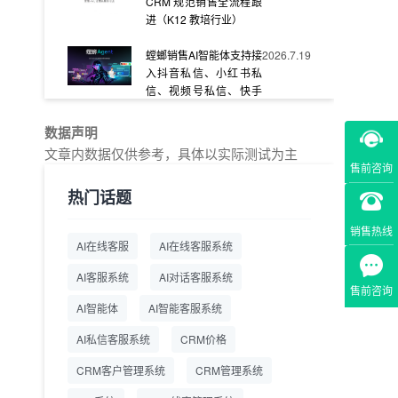
CRM 规范销售全流程跟
进（K12 教培行业）
螳螂销售AI智能体支持接
2026.7.19
入抖音私信、小红书私
信、视频号私信、快手
私信、企业官网等
数据声明
教育AI在线客服怎么选？
2026.7.17
文章内数据仅供参考，具体以实际测试为主
螳螂系统专为K12/职业
售前咨询
教育/素质教育定制，获
热门话题
客+服务+转化一体化
销售热线
从线索清洗到预约成
2026.7.16
AI在线客服
AI在线客服系统
交：螳螂科技销售AI智能
体覆盖售前全流程
AI客服系统
AI对话客服系统
售前咨询
一站式SCRM系统企微
2026.7.14
AI智能体
AI智能客服系统
解决方案 打通私域营销
AI私信客服系统
全流程
CRM价格
CRM客户管理系统
CRM管理系统
商用SCRM系统企微工
2026.7.14
具 自动拓客运维 降低运