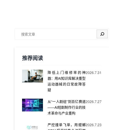
搜索
推荐阅读
降低上门维修率的神
2026.7.31
器：用AI知识库解决重型
运动器械的日常故障答
疑
从“一人剧组”到百亿赛道
2026.7.27
——AI短剧制作行业的技
术革命与产业重构
严控撞单飞单，用螳螂
2026.7.23