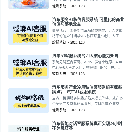
求。一个通用的客服解决方案往往“水土不
螳螂系统
2026.1.28
服”，而一个深度定制的汽车行业AI客服系统，
则能精准切入从营销获客到终身服务的每一个
汽车服务AI私信客服系统-可量化的商业
环节，成为驱动业务增长的智能中枢。
价值与落地效益
15727355390
效率飞跃：某豪华汽车品牌案例显示，AI客服
将平均响应时间从287秒压缩至18秒，人工坐
席日均处理量下降62%，得以专注于高价值客
螳螂系统
2026.1.28
户与复杂问题。15727355390
汽车AI客服系统的四大核心能力矩阵
系统无缝整合官网、APP、微信小程序、400
电话等8大主流入口，构建统一服务门户。其
核心在于基于客户画像（车型、历史工单、消
螳螂系统
2026.1.28
费偏好）的智能路由。例如，紧急道路救援需
求可直连专属坐席，而常规保养咨询则由AI语
汽车服务行业没用私信客服系统有哪些
音机器人高效承接，实现资源的最优配置。
痛点？_汽车AI客服系统
15727355390
当客户拨通服务热线却陷入漫长等待，或在多
个渠道间反复陈述需求时，品牌的客户满意度
正悄然流失。汽车AI客服系统，正是破解这一
螳螂系统
2026.1.28
困境、系统化重构客户服务体验、并最终驱动
商业增长的核心引擎。15727355390
汽车智能对话客服系统真正实现24小时
不休息获客