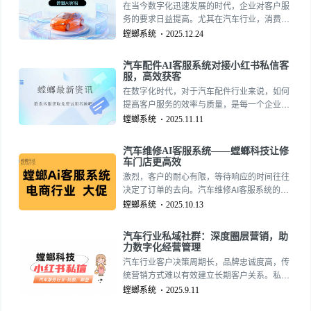
在当今数字化迅速发展的时代，企业对客户服
务的要求日益提高。尤其在汽车行业，消费者
对服务的期待更是攀升。传统的客服模式已经
螳螂系统
2025.12.24
难以满足市场需求，因此，越来越多的汽车企
业开始引入智能对话客服系统。这一系统不仅
汽车配件AI客服系统对接小红书私信客
能够实现24小时不间断服务，更可以有效提升
服，高效获客
获客转化率。15727355390
在数字化时代，对于汽车配件行业来说，如何
提高客户服务的效率与质量，是每一个企业面
临的重大挑战。尤其是在小红书这样一个热门
螳螂系统
2025.11.11
的社交平台中，如何利用AI技术加强私信客服
的互动，成为了企业深入挖掘市场潜力、获取
汽车维修AI客服系统——螳螂科技让修
新客户的重要手段。
车门店更高效
激烈，客户的耐心有限，等待响应的时间往往
决定了订单的去向。汽车维修AI客服系统的出
现，让门店突破了“客服响应慢、咨询乱、转化
螳螂系统
2025.10.13
低”的瓶颈。而螳螂科技AI客服系统，正是这一
赛道的创新代表。
汽车行业私域社群：深度圈层营销，助
力数字化经营管理
汽车行业客户决策周期长，品牌忠诚度高，传
统营销方式难以有效建立长期客户关系。私域
社群与AI客服系统的结合，为汽车行业提供了
螳螂系统
2025.9.11
深度圈层营销的解决方案，助力企业实现数字