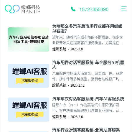
跳
至
15727355390
内
容
为啥那么多汽车后市场行业都在用螳螂
Ai客服？
近年来，随着汽车后市场的不断发展，很多企
业都开始关注提高客户服务质量，尤其是在售
后服务和消费者沟通方面。螳螂AI客服凭借其
螳螂系统
2026.3.8
智能、便捷、高效的特点，已经成为众多汽车
后市场企业的首选。本文将深入探讨螳螂AI客
汽车配件对话客服系统-车企服务AI机器
服在汽车后市场的应用、优势以及未来发展趋
人
势。15727355390
汽车配件市场庞大而复杂，涵盖原厂件、品牌
件、拆车件等多种类型，消费者与维修厂均面
临找件难、辨件难、询价慢的困境。对于车企
螳螂系统
2026.2.12
及其经销商而言，高效的配件查询与供应服务
是提升售后满意度与营收的关键。“汽车配件对
汽车车衣对话客服系统-汽车AI客服系统
话客服系统”，通常以“车企服务AI机器人”的形
隐形车衣（PPF）作为高端汽车漆面保护项
式嵌入服务体系，旨在打造一个智能、精准、
目，客户决策高度理性且注重专业细节。从材
高效的配件服务数字接口。15727355390
质鉴别、车型适配、施工工艺到售后保障，每
螳螂系统
2026.2.6
个环节都充满专业咨询需求。传统的销售导向
沟通模式已难以满足新一代消费者的信息渴
汽车行业对话客服系统-北京AI客服系