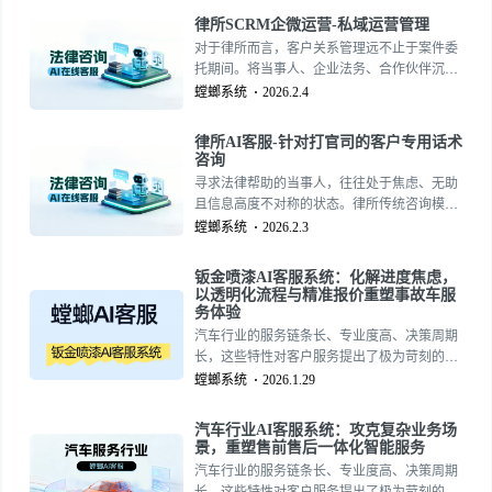
前日益捉襟见肘。“汽车对话客服系统”作为一
律所SCRM企微运营-私域运营管理
款先进的自动对话客服工具，正通过智能化、
对于律所而言，客户关系管理远不止于案件委
自动化升级，重塑车企与车主之间的沟通范
托期间。将当事人、企业法务、合作伙伴沉淀
式，成为驱动服务数字化转型的核心引擎。
至企业微信私域，并进行长期、专业、有温度
螳螂系统
2026.2.4
的运营，已成为律所获取转介绍、提升品牌忠
诚度、开发深度法律服务需求的核心策略。律
律所AI客服-针对打官司的客户专用话术
所SCRM企微运营系统，专为这一高专业度、
咨询
高信任要求的私域场景而设计。15727355390
寻求法律帮助的当事人，往往处于焦虑、无助
且信息高度不对称的状态。律所传统咨询模式
（电话或初访）效率有限，且难以在第一时间
螳螂系统
2026.2.3
给予客户专业、稳定、温暖的回应。针对诉讼
咨询场景的律所AI客服，旨在成为律所的“线上
钣金喷漆AI客服系统：化解进度焦虑，
初级律师助理”，提供7×24小时的专业初步接
以透明化流程与精准报价重塑事故车服
待与情绪安抚，高效筛选高意向案源。
务体验
15727355390
汽车行业的服务链条长、专业度高、决策周期
长，这些特性对客户服务提出了极为苛刻的要
求。一个通用的客服解决方案往往“水土不
螳螂系统
2026.1.29
服”，而一个深度定制的汽车行业AI客服系统，
则能精准切入从营销获客到终身服务的每一个
汽车行业AI客服系统：攻克复杂业务场
环节，成为驱动业务增长的智能中枢。
景，重塑售前售后一体化智能服务
15727355390
汽车行业的服务链条长、专业度高、决策周期
长，这些特性对客户服务提出了极为苛刻的要