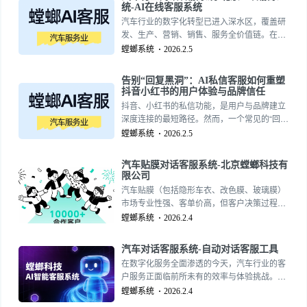
望。“汽车车衣对话客服系统”，作为专业的汽
统-AI在线客服系统
车AI客服系统分支，致力于在客户决策的每个
汽车行业的数字化转型已进入深水区，覆盖研
环节提供权威、透明、即时的智能支持，重塑
发、生产、营销、销售、服务全价值链。在此
高端汽车服务业的客户咨询体验。
背景下，客户交互作为直接面向终端用户的触
螳螂系统
2026.2.5
15727355390
点，其智能化水平亟待提升。一个通用的、功
能强大的“汽车行业对话客服系统”，例如源于
告别“回复黑洞”：AI私信客服如何重塑
北京AI客服系统的先进解决方案，需要具备高
抖音小红书的用户体验与品牌信任
度的行业适配性与场景化能力，以支撑汽车品
抖音、小红书的私信功能，是用户与品牌建立
牌复杂的全域客户互动需求。
深度连接的最短路径。然而，一个常见的“回复
黑洞”——即用户发送私信后石沉大海、久无回
螳螂系统
2026.2.5
音——正在无声地摧毁品牌信任、损耗营销成
果。当精心策划的内容吸引了海量关注，却因
汽车贴膜对话客服系统-北京螳螂科技有
后端服务脱节而让用户体验止步于私信框时，
限公司
所有的投入都可能在最后一公里功亏一篑。引
汽车贴膜（包括隐形车衣、改色膜、玻璃膜）
入对接平台的AI在线客服系统，正是为了彻底
市场专业性强、客单价高，但客户决策过程复
消灭这个“黑洞”，用确定性服务重塑用户体
杂，极度依赖专业咨询。传统门店依赖销售顾
螳螂系统
2026.2.4
验，夯实品牌信任基石。
问口述，存在产品信息传递不全、车型匹配查
询慢、价格不透明等问题。“汽车贴膜对话客服
汽车对话客服系统-自动对话客服工具
系统”，例如由北京螳螂科技有限公司研发的针
在数字化服务全面渗透的今天，汽车行业的客
对性解决方案，正通过数字化、智能化的前置
户服务正面临前所未有的效率与体验挑战。传
咨询服务，成为贴膜门店提升转化率与专业形
统以人工接听和回访为主的服务模式，在高并
螳螂系统
2026.2.4
象的核心工具。15727355390
发咨询、标准化信息查询及全天候响应需求面