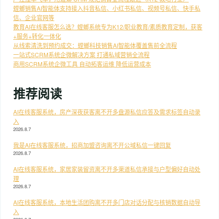
螳螂销售AI智能体支持接入抖音私信、小红书私信、视频号私信、快手私
信、企业官网等
教育AI在线客服怎么选？螳螂系统专为K12/职业教育/素质教育定制，获客
+服务+转化一体化
从线索清洗到预约成交：螳螂科技销售AI智能体覆盖售前全流程
一站式SCRM系统企微解决方案 打通私域营销全流程
商用SCRM系统企微工具 自动拓客运维 降低运营成本
推荐阅读
AI在线客服系统，房产深夜获客离不开多盘源私信应答及需求标签自动录
入
2026.8.7
我是AI在线客服系统，招商加盟咨询离不开公域私信一键回复
2026.8.7
AI在线客服系统，家居家装留资离不开多渠道私信承接与户型偏好自动处
理
2026.8.7
AI在线客服系统，本地生活团购离不开多门店对话分配与核销数据自动导
入