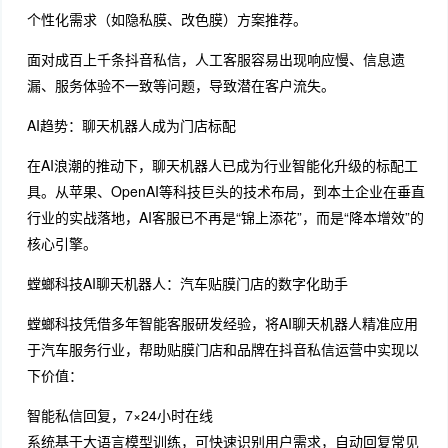
个性化需求（如隐私膜、改色膜）方案推荐。
面对成百上千条抖音私信，人工客服容易出现响应慢、信息遗
漏、服务体验不一致等问题，导致潜在客户流失。
AI趋势：聊天机器人成为门店标配
在AI浪潮的推动下，聊天机器人已成为行业智能化升级的标配工
具。从苹果、OpenAI等科技巨头的技术布局，到本土企业在垂直
行业的实战落地，AI客服已不再是“锦上添花”，而是“降本增效”的
核心引擎。
螳螂科技AI聊天机器人：汽车贴膜门店的数字化助手
螳螂科技凭借多年智能客服研发经验，将AI聊天机器人精准应用
于汽车服务行业，帮助贴膜门店和品牌在抖音私信运营中实现以
下价值：
智能私信回复，7×24小时在线
系统基于大语言模型训练，可快速识别用户需求，自动回复常见