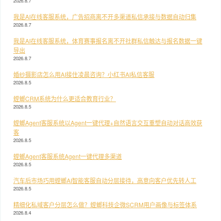
2026.8.7
我是AI在线客服系统，广告招商离不开多渠道私信承接与数据自动归集
2026.8.7
我是AI在线客服系统，体育赛事报名离不开社群私信触达与报名数据一键
导出
2026.8.7
婚纱摄影店怎么用AI接住凌晨咨询？小红书AI私信客服
2026.8.5
螳螂CRM系统为什么更适合教育行业？
2026.8.5
螳螂Agent客服系统以Agent一键代理+自然语言交互重塑自动对话高效获
客
2026.8.5
螳螂Agent客服系统Agent一键代理多渠道
2026.8.5
汽车后市场巧用螳螂AI智能客服自动分层接待，高意向客户优先转人工
2026.8.5
精细化私域客户分层怎么做？螳螂科技企微SCRM用户画像与标签体系
2026.8.4