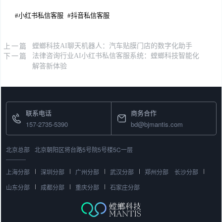
#
小红书私信客服
#
抖音私信客服
上一篇
螳螂科技AI聊天机器人：汽车贴膜门店的数字化助手
下一篇
法律咨询行业AI小红书私信客服系统：螳螂科技智能化
解答新体验
联系电话
商务合作
157-2735-5390
bd@bjmantis.com
北京总部
北京朝阳区将台路5号院5号楼5C一层
上海分部
深圳分部
广州分部
武汉分部
郑州分部
长沙分部
山东分部
成都分部
重庆分部
石家庄分部