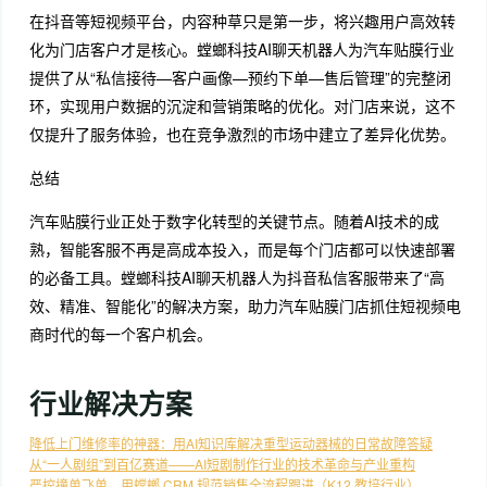
在抖音等短视频平台，内容种草只是第一步，将兴趣用户高效转
化为门店客户才是核心。螳螂科技AI聊天机器人为汽车贴膜行业
提供了从“私信接待—客户画像—预约下单—售后管理”的完整闭
环，实现用户数据的沉淀和营销策略的优化。对门店来说，这不
仅提升了服务体验，也在竞争激烈的市场中建立了差异化优势。
总结
汽车贴膜行业正处于数字化转型的关键节点。随着AI技术的成
熟，智能客服不再是高成本投入，而是每个门店都可以快速部署
的必备工具。螳螂科技AI聊天机器人为抖音私信客服带来了“高
效、精准、智能化”的解决方案，助力汽车贴膜门店抓住短视频电
商时代的每一个客户机会。
行业解决方案
降低上门维修率的神器：用AI知识库解决重型运动器械的日常故障答疑
从“一人剧组”到百亿赛道——AI短剧制作行业的技术革命与产业重构
严控撞单飞单，用螳螂 CRM 规范销售全流程跟进（K12 教培行业）