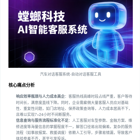
汽车对话客服系统-自动对话客服工具
核心痛点分析
响应效率瓶颈与人力成本高企
：客服热线高峰时段占线严重，客户等待
时间长，满意度直线下降。同时，企业需雇佣大量客服人员应对基础
性、重复性问题，如门店地址、保养政策查询等，人力成本居高不下，
且难以实现7×24小时不间断服务。
信息查询与服务流程标准化不足
：人工客服对车型参数、金融方案、维
修进度等海量信息的掌握程度不一，解答口径易出现偏差。复杂的服务
流程（如事故报案、救援调度）依赖人工引导，步骤易错漏，导致客户
体验参差不齐，甚至引发投诉。