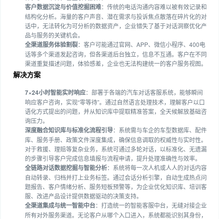
客户数据沉淀与价值挖掘困难
：传统的电话沟通内容难以被有效记录和
结构化分析。海量的客户声音、潜在需求与投诉焦点散落在碎片化的对
话中，无法转化为可分析的数据资产，企业错失了基于对话洞察优化产
品与服务的关键机会。
全渠道服务体验割裂
：客户可能通过官网、APP、微信小程序、400电
话等多个渠道发起咨询，但各渠道后台独立，信息不互通。客户在不同
渠道重复描述问题，体验感差，企业也无法构建统一的客户服务视图。
解决方案
7×24小时智能实时响应
：部署于各端的汽车对话客服系统，能够瞬间
响应客户咨询，实现“零等待”。通过自然语言处理技术，理解客户以口
语化方式提出的问题，并从知识库中提取精准答案，全天候解放基础咨
询压力。
深度融合知识库与标准化流程引导
：系统需与车企的车型数据库、配件
库、服务手册、政策文件深度集成，确保信息调取的权威性与实时性。
对于救援、理赔等复杂业务，系统可通过多轮对话，以标准化、无遗漏
的步骤引导客户完成信息填报与流程申请，提升处理准确性与效率。
全链路对话数据挖掘与智能分析
：系统将每一次人机或人人的对话内容
自动转录、归档并打上业务标签。通过会话分析引擎，自动生成热点问
题报告、客户情绪分析、服务短板预警等，为企业优化知识库、培训客
服、改进产品设计提供数据驱动的决策支持。
全渠道集成与统一智能中台
：打造统一的智能客服中台，无缝对接企业
所有对外服务渠道。无论客户从哪个入口进入，系统都能识别其身份，