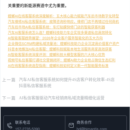
关重要的新能源赛道中尤为重要。
螳螂AI在线客服系统深度解析：五大核心能力赋能汽车后市场数字化转型
汽车维修AI私信客服系统：故障咨询秒响应，维修门店不再错过任何商机
汽车后市场AI私信客服系统：车灯贴膜快修门店的智能获客利器
汽车AI客服系统怎么选？螳螂科技助力车企实现多渠道私信高效转化
AI智能客服趋势展望：2026年企业客户服务智能化的五大方向
企业微信SCRM构建私域流量池：螳螂科技助力企业沉淀高价值客户资产
抖音本地推加AI私信客服：螳螂科技赋能本地生活服务商家高效获客
AI智能客服系统深度评测：螳螂科技大模型客服的六大核心优势
视频号私信客服打通社交营销闭环：螳螂AI助力企业抢占微信生态红利
AI在线客服系统选型指南：螳螂科技如何定义新一代智能服务标准
上一篇
汽车AI私信客服系统如何提升4S店客户转化效率-4S店
抖音私信客服系统
下一篇
AI私信客服驱动汽车经销商私域流量精细化运营
联系电话
商务合作
157-2735-5390
bd@bjmantis.com