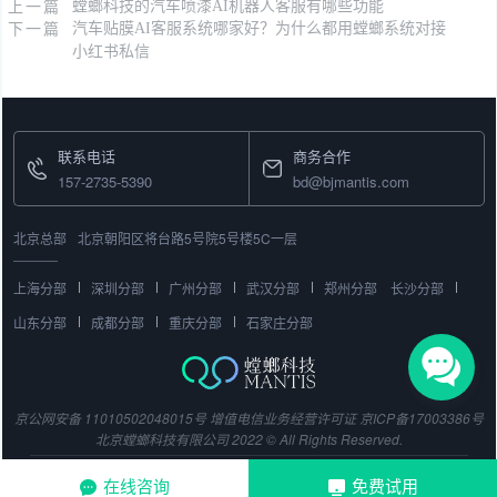
上一篇
螳螂科技的汽车喷漆AI机器人客服有哪些功能
下一篇
汽车贴膜AI客服系统哪家好？为什么都用螳螂系统对接
小红书私信
联系电话
商务合作
157-2735-5390
bd@bjmantis.com
北京总部
北京朝阳区将台路5号院5号楼5C一层
上海分部
深圳分部
广州分部
武汉分部
郑州分部
长沙分部
山东分部
成都分部
重庆分部
石家庄分部
京公网安备 11010502048015号
增值电信业务经营许可证
京ICP备17003386号
北京螳螂科技有限公司 2022 © All Rights Reserved.
在线咨询
免费试用