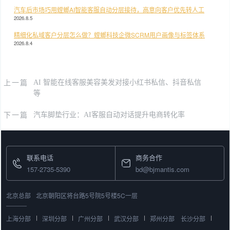
汽车后市场巧用螳螂AI智能客服自动分层接待，高意向客户优先转人工
2026.8.5
精细化私域客户分层怎么做？螳螂科技企微SCRM用户画像与标签体系
2026.8.4
上一篇
AI 智能在线客服美容美发对接小红书私信、抖音私信
等
下一篇
汽车脚垫行业：AI客服自动对话提升电商转化率
联系电话
商务合作
157-2735-5390
bd@bjmantis.com
北京总部
北京朝阳区将台路5号院5号楼5C一层
上海分部
深圳分部
广州分部
武汉分部
郑州分部
长沙分部