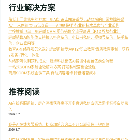
行业解决方案
降低上门维修率的神器：用AI知识库解决重型运动器械的日常故障答疑
从“一人剧组”到百亿赛道——AI短剧制作行业的技术革命与产业重构
严控撞单飞单，用螳螂 CRM 规范销售全流程跟进（K12 教培行业）
螳螂销售AI智能体支持接入抖音私信、小红书私信、视频号私信、快手私
信、企业官网等
教育AI在线客服怎么选？螳螂系统专为K12/职业教育/素质教育定制，获客
+服务+转化一体化
从线索清洗到预约成交：螳螂科技销售AI智能体覆盖售前全流程
一站式SCRM系统企微解决方案 打通私域营销全流程
商用SCRM系统企微工具 自动拓客运维 降低运营成本
推荐阅读
AI在线客服系统，房产深夜获客离不开多盘源私信应答及需求标签自动录
入
2026.8.7
我是AI在线客服系统，招商加盟咨询离不开公域私信一键回复
2026.8.7
AI在线客服系统，家居家装留资离不开多渠道私信承接与户型偏好自动处