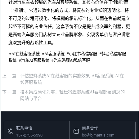
针对汽车车衣领域的汽车AI客服系统，其核心价值在于“赋能”而
非“推销”。它通过数字化的方式，将复杂的专业知识透明化、将
不可见的过程可视化、将模糊的承诺标准化，从而在售前就建立
起坚不可摧的专业信任。这套系统不仅是提升成交率的利器，更
是高端汽车服务门店树立专业品牌形象、实现客单价与客户满意
度双提升的战略性工具。
#
AI在线客服系统
#
AI客服系统
#
小红书私信客服
#
抖音私信客服
系统
#
汽车AI客服系统
#
汽车贴膜AI私信客服
上一篇
评估螳螂系统AI在线客服的实施效果-AI客服系统-AI在
线客服系统
下一篇
技术集成简化为零：轻松将螳螂系统AI客服部署到您的
网站与平台
联系电话
商务合作
157-2735-5390
bd@bjmantis.com