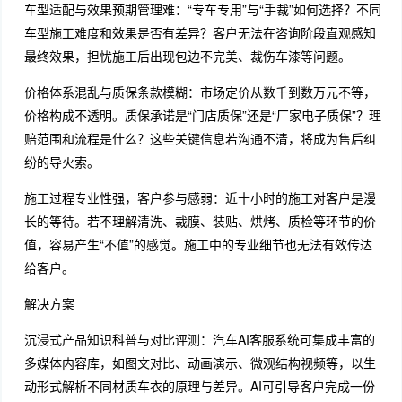
车型适配与效果预期管理难：“专车专用”与“手裁”如何选择？不同
车型施工难度和效果是否有差异？客户无法在咨询阶段直观感知
最终效果，担忧施工后出现包边不完美、裁伤车漆等问题。
价格体系混乱与质保条款模糊：市场定价从数千到数万元不等，
价格构成不透明。质保承诺是“门店质保”还是“厂家电子质保”？理
赔范围和流程是什么？这些关键信息若沟通不清，将成为售后纠
纷的导火索。
施工过程专业性强，客户参与感弱：近十小时的施工对客户是漫
长的等待。若不理解清洗、裁膜、装贴、烘烤、质检等环节的价
值，容易产生“不值”的感觉。施工中的专业细节也无法有效传达
给客户。
解决方案
沉浸式产品知识科普与对比评测：汽车AI客服系统可集成丰富的
多媒体内容库，如图文对比、动画演示、微观结构视频等，以生
动形式解析不同材质车衣的原理与差异。AI可引导客户完成一份