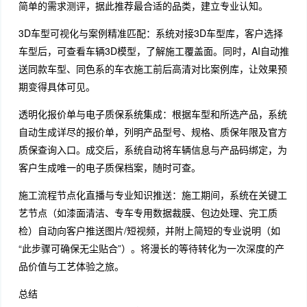
简单的需求测评，据此推荐最合适的品类，建立专业认知。
3D车型可视化与案例精准匹配：系统对接3D车型库，客户选择
车型后，可查看车辆3D模型，了解施工覆盖面。同时，AI自动推
送同款车型、同色系的车衣施工前后高清对比案例库，让效果预
期变得具体可见。
透明化报价单与电子质保系统集成：根据车型和所选产品，系统
自动生成详尽的报价单，列明产品型号、规格、质保年限及官方
质保查询入口。成交后，系统自动将车辆信息与产品码绑定，为
客户生成唯一的电子质保档案，随时可查。
施工流程节点化直播与专业知识推送：施工期间，系统在关键工
艺节点（如漆面清洁、专车专用数据裁膜、包边处理、完工质
检）自动向客户推送图片/短视频，并附上简短的专业说明（如
“此步骤可确保无尘贴合”）。将漫长的等待转化为一次深度的产
品价值与工艺体验之旅。
总结