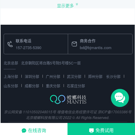
显示更多
联系电话
商务合作
157-2735-5390
bd@bjmantis.com
北京总部
北京朝阳区将台路5号院5号楼5C一层
上海分部
深圳分部
广州分部
武汉分部
郑州分部
长沙分部
山东分部
成都分部
重庆分部
石家庄分部
京公网安备 11010502048015号
增值电信业务经营许可证
京ICP备17003386号
北京螳螂科技有限公司 2022 © All Rights Reserved.
在线咨询
免费试用