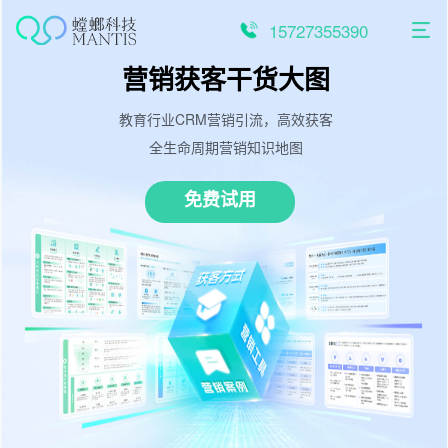
跳
至
15727355390
内
容
营销获客干货大图
教育行业CRM营销引流，高效获客
全生命周期营销知识地图
免费试用