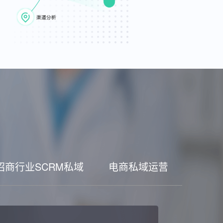
招商行业SCRM私域
电商私域运营工具
家