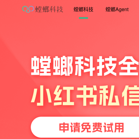
跳
螳螂科技
螳螂Agent
至
内
容