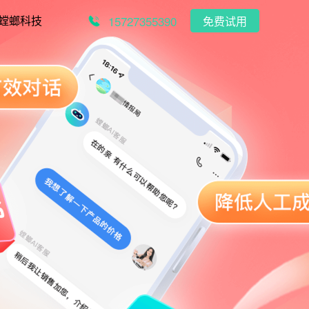
15727355390
螳螂科技
免费试用
营
教育
地图