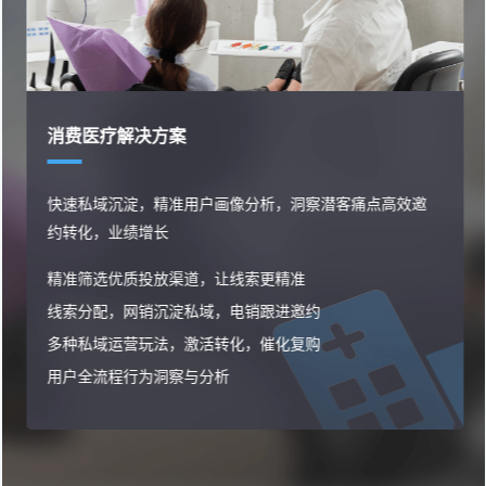
财税行业解决方案
画像分析，洞察潜客痛点高效邀
客户资源精细化管理运营
营销推广渠道统一管理，
让线索更精准
财税客户资源高效分配和
，电销跟进邀约
覆盖引流、咨询、客户线
转化，催化复购
全业务流程数据闭环，高
析