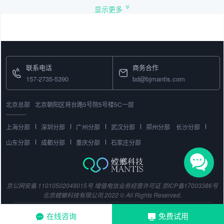
显示更多
联系电话
商务合作
157-2735-5390
bd@bjmantis.com
北京总部
北京朝阳区将台路5号院5号楼5C一层
上海分部
深圳分部
广州分部
武汉分部
郑州分部
长沙分部
山东分部
成都分部
重庆分部
石家庄分部
京公网安备 11010502048015号
增值电信业务经营许可证
京ICP备17003386号
北京螳螂科技有限公司 2022 © All Rights Reserved.
在线咨询
免费试用