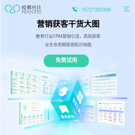
跳
至
15727355390
内
容
营销获客干货大图
教育行业CRM营销引流，高效获客
全生命周期营销知识地图
免费试用