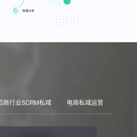
招商行业SCRM私域
电商私域运营工具
家