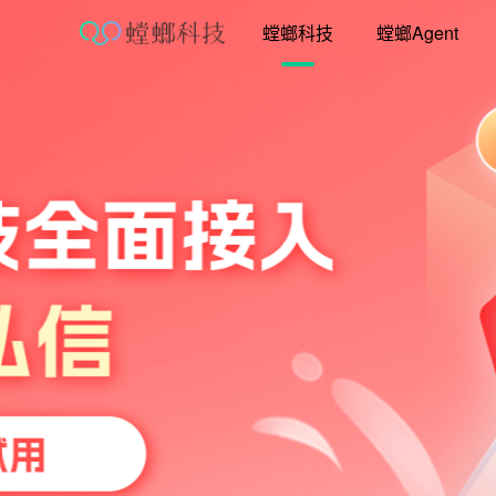
跳
螳螂科技
螳螂Agent
至
内
容
营销获客干货大图
教育行业CRM营销引流，高效获客全生
地图
免费试用
获取营销资料