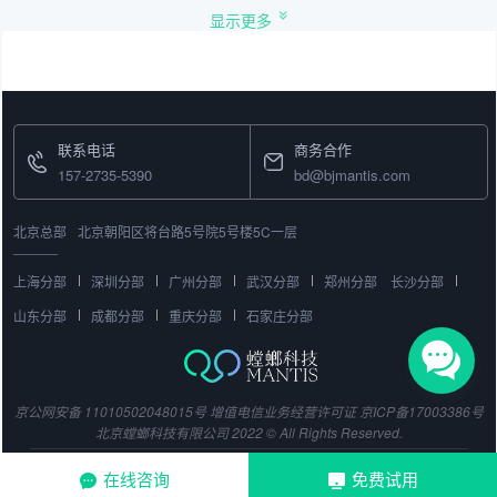
显示更多
联系电话
商务合作
157-2735-5390
bd@bjmantis.com
北京总部
北京朝阳区将台路5号院5号楼5C一层
上海分部
深圳分部
广州分部
武汉分部
郑州分部
长沙分部
山东分部
成都分部
重庆分部
石家庄分部
京公网安备 11010502048015号
增值电信业务经营许可证
京ICP备17003386号
北京螳螂科技有限公司 2022 © All Rights Reserved.
在线咨询
免费试用