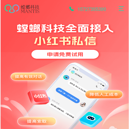
跳
至
15727355390
内
容