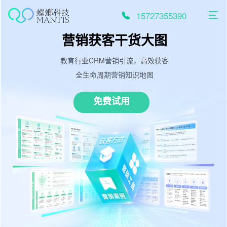
跳
至
15727355390
内
容
营销获客干货大图
教育行业CRM营销引流，高效获客
全生命周期营销知识地图
免费试用