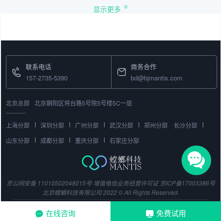
显示更多
联系电话
商务合作
157-2735-5390
bd@bjmantis.com
北京总部
北京朝阳区将台路5号院5号楼5C一层
上海分部
深圳分部
广州分部
武汉分部
郑州分部
长沙分部
山东分部
成都分部
重庆分部
石家庄分部
京公网安备 11010502048015号
增值电信业务经营许可证
京ICP备17003386号
北京螳螂科技有限公司 2022 © All Rights Reserved.
在线咨询
免费试用