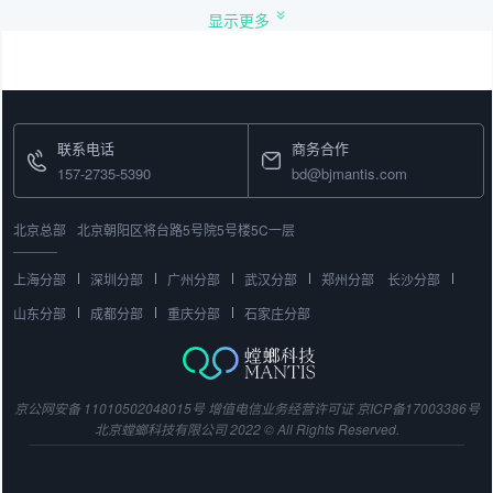
显示更多
联系电话
商务合作
157-2735-5390
bd@bjmantis.com
北京总部
北京朝阳区将台路5号院5号楼5C一层
上海分部
深圳分部
广州分部
武汉分部
郑州分部
长沙分部
山东分部
成都分部
重庆分部
石家庄分部
京公网安备 11010502048015号
增值电信业务经营许可证
京ICP备17003386号
北京螳螂科技有限公司 2022 © All Rights Reserved.