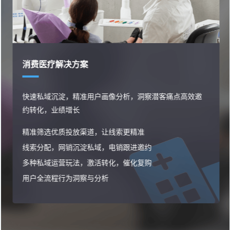
方案
财税行业解决
精准用户画像分析，洞察潜客痛点高效邀
客户资源精细化
长
营销推广渠道统
放渠道，让线索更精准
财税客户资源高
沉淀私域，电销跟进邀约
覆盖引流、咨询
法，激活转化，催化复购
全业务流程数据
洞察与分析