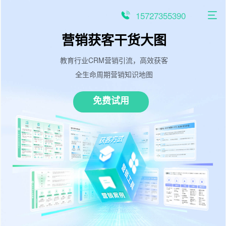
跳
至
15727355390
内
容
营销获客干货大图
教育行业CRM营销引流，高效获客
全生命周期营销知识地图
免费试用