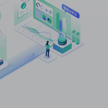
群
件
统工