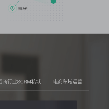
招商行业SCRM私域
电商私域运营工具
家