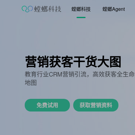
跳
螳螂科技
螳螂Agent
至
内
容
营销+
Agent
让增长触手可及
【企业级】AI营销解决方案服务商
免费试用
观看视频