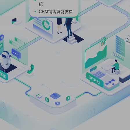
SCRM企微社
全平台活码引流软
SCRM私域运营系
具
客户挖掘分层管理
私域直播课