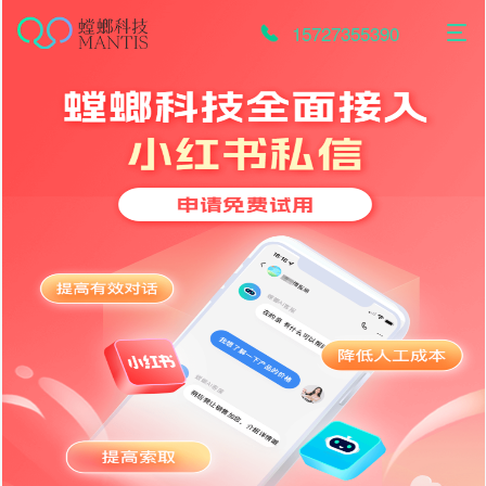
跳
至
15727355390
内
容