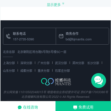
显示更多
联系电话
商务合作
157-2735-5390
bd@bjmantis.com
北京总部
北京朝阳区将台路5号院5号楼5C一层
上海分部
深圳分部
广州分部
武汉分部
郑州分部
长沙分部
山东分部
成都分部
重庆分部
石家庄分部
京公网安备 11010502048015号
增值电信业务经营许可证
京ICP备17003386号
北京螳螂科技有限公司 2022 © All Rights Reserved.
在线咨询
免费试用