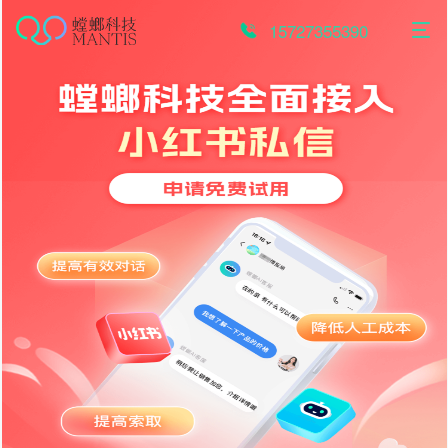
跳
至
15727355390
内
容