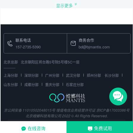
显示更多
联系电话
商务合作
157-2735-5390
bd@bjmantis.com
北京总部
北京朝阳区将台路5号院5号楼5C一层
上海分部
深圳分部
广州分部
武汉分部
郑州分部
长沙分部
山东分部
成都分部
重庆分部
石家庄分部
京公网安备 11010502048015号
增值电信业务经营许可证
京ICP备17003386号
北京螳螂科技有限公司 2022 © All Rights Reserved.
在线咨询
免费试用