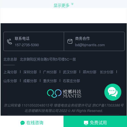
显示更多
联系电话
商务合作
157-2735-5390
bd@bjmantis.com
北京总部
北京朝阳区将台路5号院5号楼5C一层
上海分部
深圳分部
广州分部
武汉分部
郑州分部
长沙分部
山东分部
成都分部
重庆分部
石家庄分部
京公网安备 11010502048015号
增值电信业务经营许可证
京ICP备17003386号
北京螳螂科技有限公司 2022 © All Rights Reserved.
在线咨询
免费试用