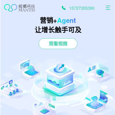
跳
至
15727355390
内
容
营销+
Agent
让增长触手可及
观看视频