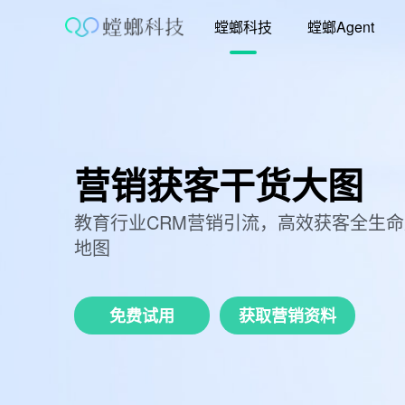
跳
螳螂科技
螳螂Agent
至
内
容
营销获客干货大图
教育行业CRM营销引流，高效获客全生
地图
免费试用
获取营销资料