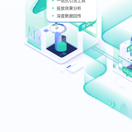
A
全
人
多
专