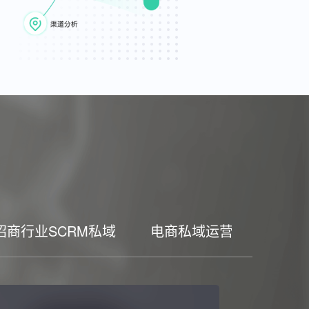
招商行业SCRM私域
电商私域运营工具
家