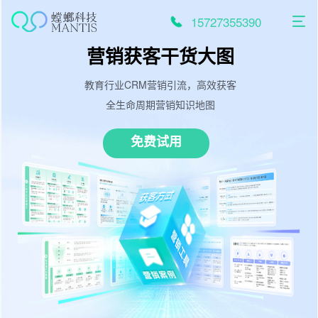
跳
至
15727355390
内
容
营销获客干货大图
教育行业CRM营销引流，高效获客
全生命周期营销知识地图
免费试用