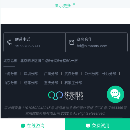
显示更多
联系电话
商务合作
157-2735-5390
bd@bjmantis.com
北京总部
北京朝阳区将台路5号院5号楼5C一层
上海分部
深圳分部
广州分部
武汉分部
郑州分部
长沙分部
山东分部
成都分部
重庆分部
石家庄分部
京公网安备 11010502048015号
增值电信业务经营许可证
京ICP备17003386号
北京螳螂科技有限公司 2022 © All Rights Reserved.
在线咨询
免费试用