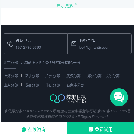
显示更多
联系电话
商务合作
157-2735-5390
bd@bjmantis.com
北京总部
北京朝阳区将台路5号院5号楼5C一层
上海分部
深圳分部
广州分部
武汉分部
郑州分部
长沙分部
山东分部
成都分部
重庆分部
石家庄分部
京公网安备 11010502048015号
增值电信业务经营许可证
京ICP备17003386号
北京螳螂科技有限公司 2022 © All Rights Reserved.
在线咨询
免费试用