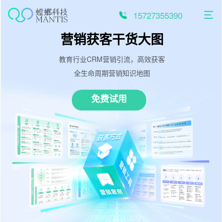
跳
至
15727355390
内
容
营销获客干货大图
教育行业CRM营销引流，高效获客
全生命周期营销知识地图
免费试用