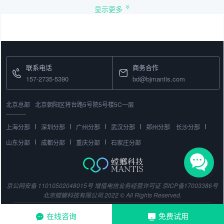
显示更多
联系电话
商务合作
157-2735-5390
bd@bjmantis.com
北京总部
北京朝阳区将台路5号院5号楼5C一层
上海分部
深圳分部
广州分部
武汉分部
郑州分部
长沙分部
山东分部
成都分部
重庆分部
石家庄分部
京公网安备 11010502048015号
增值电信业务经营许可证
京ICP备17003386号
北京螳螂科技有限公司 2022 © All Rights Reserved.
在线咨询
免费试用