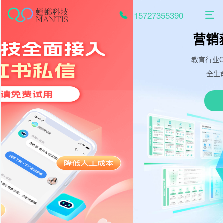
跳
至
15727355390
内
容
营销获客干货大图
教育行业CRM营销引流，高效获客
全生命周期营销知识地图
免费试用