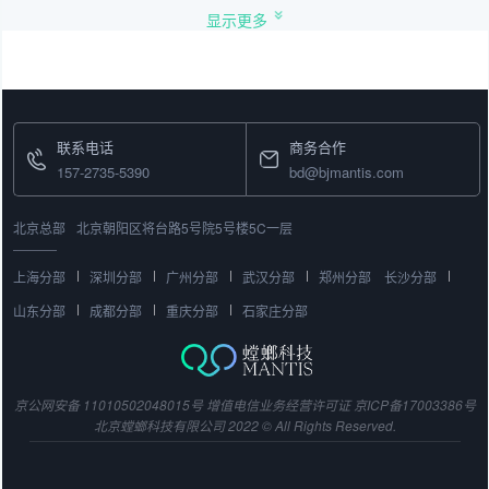
显示更多
联系电话
商务合作
157-2735-5390
bd@bjmantis.com
北京总部
北京朝阳区将台路5号院5号楼5C一层
上海分部
深圳分部
广州分部
武汉分部
郑州分部
长沙分部
山东分部
成都分部
重庆分部
石家庄分部
京公网安备 11010502048015号
增值电信业务经营许可证
京ICP备17003386号
北京螳螂科技有限公司 2022 © All Rights Reserved.