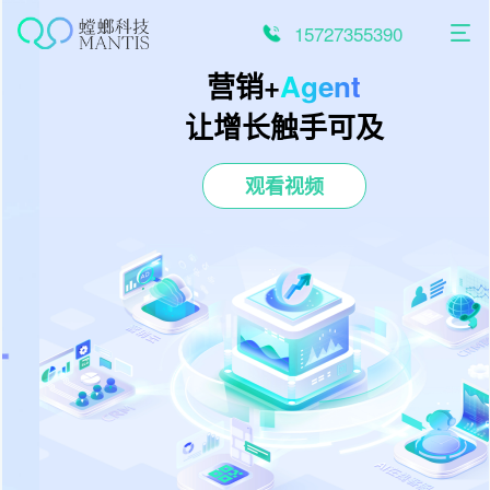
跳
至
15727355390
内
容
营销+
Agent
让增长触手可及
观看视频