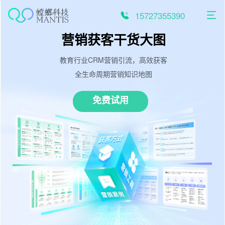
跳
至
15727355390
内
容
营销+
Agent
让增长触手可及
观看视频