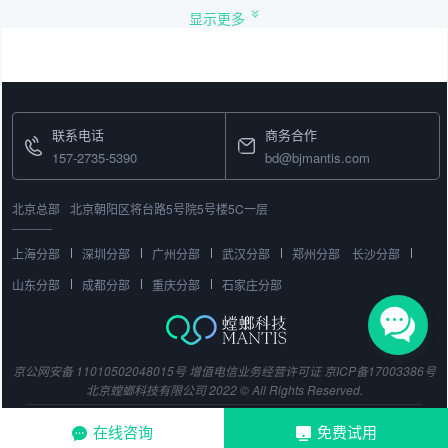
显示更多
联系电话
商务合作
157-2735-5390
bd@bjmantis.com
北京总部
北京朝阳区将台路5号院5号楼5C一层
上海分部
深圳分部
广州分部
武汉分部
郑州分部
长沙分部
山东分部
成都分部
重庆分部
石家庄分部
京公网安备 11010502048015号
增值电信业务经营许可证
京ICP备17003386号
北京螳螂科技有限公司 2022 © All Rights Reserved.
在线咨询
免费试用