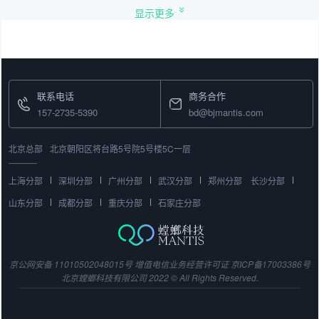
显示更多
联系电话
商务合作
157-2735-5390
bd@bjmantis.com
北京总部
北京朝阳区将台路5号院5号楼5C一层
上海分部
深圳分部
广州分部
武汉分部
郑州分部
长沙分部
山东分部
成都分部
重庆分部
石家庄分部
京公网安备 11010502048015号
增值电信业务经营许可证
京ICP备17003386号
北京螳螂科技有限公司 2022 © All Rights Reserved.