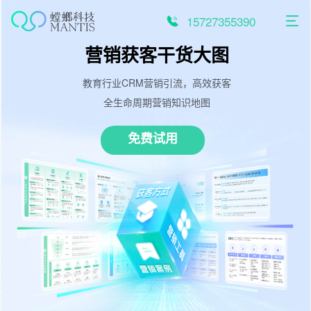
跳
至
15727355390
内
容
营销获客干货大图
教育行业CRM营销引流，高效获客
全生命周期营销知识地图
免费试用