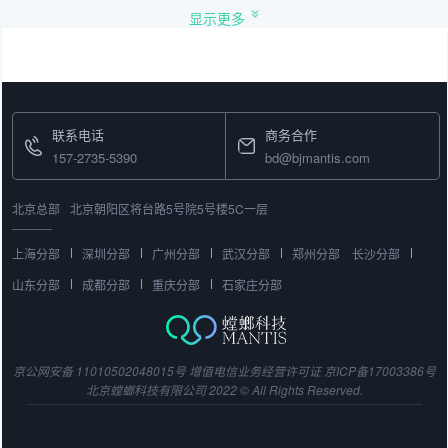
显示更多
联系电话
商务合作
157-2735-5390
bd@bjmantis.com
北京总部
北京朝阳区将台路5号院5号楼5C一层
上海分部
深圳分部
广州分部
武汉分部
郑州分部
长沙分部
山东分部
成都分部
重庆分部
石家庄分部
京公网安备 11010502048015号
增值电信业务经营许可证
京ICP备17003386号
北京螳螂科技有限公司 2022 © All Rights Reserved.