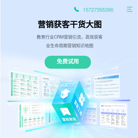
跳
至
15727355390
内
容
营销获客干货大图
教育行业CRM营销引流，高效获客
全生命周期营销知识地图
免费试用