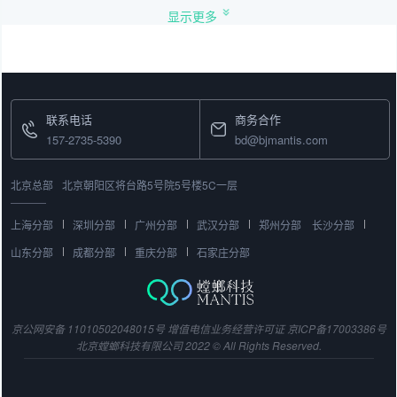
显示更多
联系电话
商务合作
157-2735-5390
bd@bjmantis.com
北京总部
北京朝阳区将台路5号院5号楼5C一层
上海分部
深圳分部
广州分部
武汉分部
郑州分部
长沙分部
山东分部
成都分部
重庆分部
石家庄分部
京公网安备 11010502048015号
增值电信业务经营许可证
京ICP备17003386号
北京螳螂科技有限公司 2022 © All Rights Reserved.