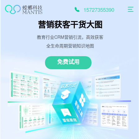
跳
至
15727355390
内
容
营销获客干货大图
教育行业CRM营销引流，高效获客
全生命周期营销知识地图
免费试用