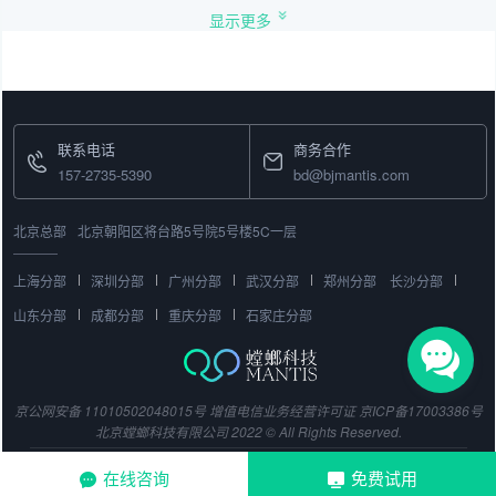
显示更多
联系电话
商务合作
157-2735-5390
bd@bjmantis.com
北京总部
北京朝阳区将台路5号院5号楼5C一层
上海分部
深圳分部
广州分部
武汉分部
郑州分部
长沙分部
山东分部
成都分部
重庆分部
石家庄分部
京公网安备 11010502048015号
增值电信业务经营许可证
京ICP备17003386号
北京螳螂科技有限公司 2022 © All Rights Reserved.
在线咨询
免费试用