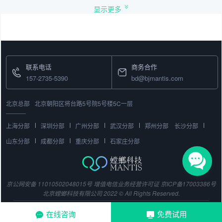
显示更多
联系电话
商务合作
157-2735-5390
bd@bjmantis.com
北京总部
北京朝阳区将台路5号院5号楼5C一层
上海分部
深圳分部
广州分部
武汉分部
郑州分部
长沙分部
山东分部
成都分部
重庆分部
石家庄分部
京公网安备 11010502048015号
增值电信业务经营许可证
京ICP备17003386号
北京螳螂科技有限公司 2022 © All Rights Reserved.
在线咨询
免费试用