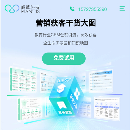
跳
至
15727355390
内
容
营销获客干货大图
教育行业CRM营销引流，高效获客
全生命周期营销知识地图
免费试用