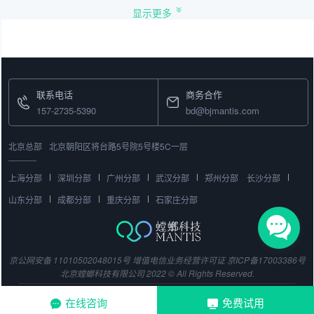
显示更多
联系电话
商务合作
157-2735-5390
bd@bjmantis.com
北京总部
北京朝阳区将台路5号院5号楼5C一层
上海分部
深圳分部
广州分部
武汉分部
郑州分部
长沙分部
山东分部
成都分部
重庆分部
石家庄分部
京公网安备 11010502048015号
增值电信业务经营许可证
京ICP备17003386号
北京螳螂科技有限公司 2022 © All Rights Reserved.
在线咨询
免费试用