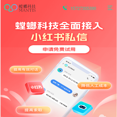
跳
至
15727355390
内
容