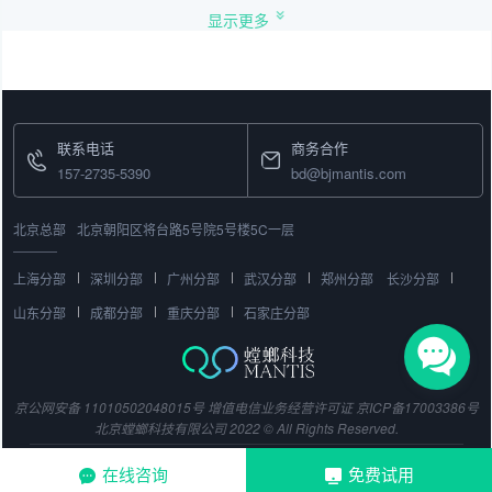
显示更多
联系电话
商务合作
157-2735-5390
bd@bjmantis.com
北京总部
北京朝阳区将台路5号院5号楼5C一层
上海分部
深圳分部
广州分部
武汉分部
郑州分部
长沙分部
山东分部
成都分部
重庆分部
石家庄分部
京公网安备 11010502048015号
增值电信业务经营许可证
京ICP备17003386号
北京螳螂科技有限公司 2022 © All Rights Reserved.
在线咨询
免费试用