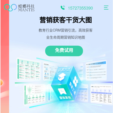
跳
至
15727355390
内
容
营销获客干货大图
教育行业CRM营销引流，高效获客
全生命周期营销知识地图
免费试用