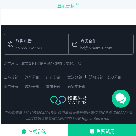
显示更多
联系电话
商务合作
157-2735-5390
bd@bjmantis.com
北京总部
北京朝阳区将台路5号院5号楼5C一层
上海分部
深圳分部
广州分部
武汉分部
郑州分部
长沙分部
山东分部
成都分部
重庆分部
石家庄分部
京公网安备 11010502048015号
增值电信业务经营许可证
京ICP备17003386号
北京螳螂科技有限公司 2022 © All Rights Reserved.
在线咨询
免费试用