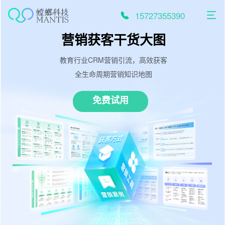
跳
至
15727355390
内
容
营销获客干货大图
教育行业CRM营销引流，高效获客
全生命周期营销知识地图
免费试用