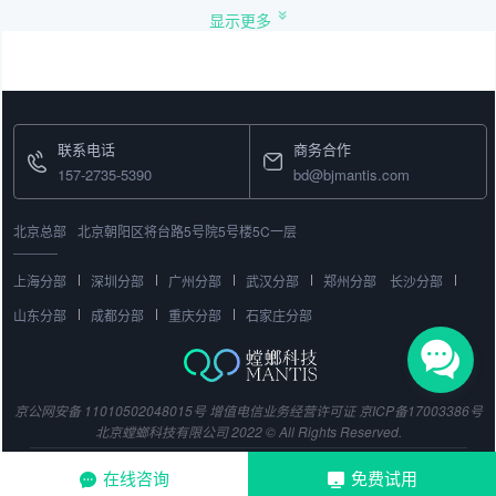
显示更多
联系电话
商务合作
157-2735-5390
bd@bjmantis.com
北京总部
北京朝阳区将台路5号院5号楼5C一层
上海分部
深圳分部
广州分部
武汉分部
郑州分部
长沙分部
山东分部
成都分部
重庆分部
石家庄分部
京公网安备 11010502048015号
增值电信业务经营许可证
京ICP备17003386号
北京螳螂科技有限公司 2022 © All Rights Reserved.
在线咨询
免费试用