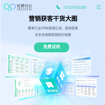
跳
至
15727355390
内
容
营销获客干货大图
教育行业CRM营销引流，高效获客
全生命周期营销知识地图
免费试用