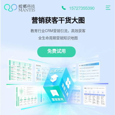
跳
至
15727355390
内
容
营销获客干货大图
教育行业CRM营销引流，高效获客
全生命周期营销知识地图
免费试用