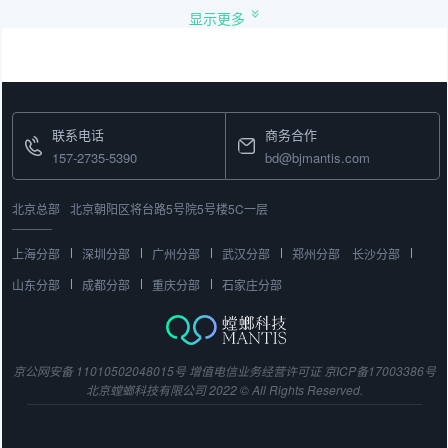
显示更多
联系电话
商务合作
157-2735-5390
bd@bjmantis.com
北京总部
北京朝阳区将台路5号院5号楼5C一层
上海分部
深圳分部
广州分部
武汉分部
郑州分部
长沙分部
山东分部
成都分部
重庆分部
石家庄分部
京公网安备 11010502048015号
增值电信业务经营许可证
京ICP备17003386号
北京螳螂科技有限公司 2022 © All Rights Reserved.