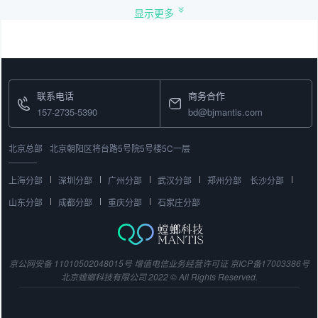
显示更多
联系电话
商务合作
157-2735-5390
bd@bjmantis.com
北京总部
北京朝阳区将台路5号院5号楼5C一层
上海分部
深圳分部
广州分部
武汉分部
郑州分部
长沙分部
山东分部
成都分部
重庆分部
石家庄分部
京公网安备 11010502048015号
增值电信业务经营许可证
京ICP备17003386号
北京螳螂科技有限公司 2022 © All Rights Reserved.