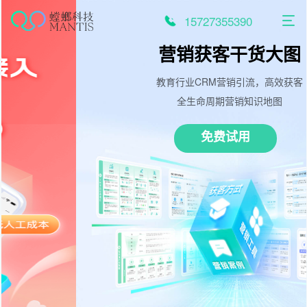
跳
至
15727355390
内
容
营销获客干货大图
教育行业CRM营销引流，高效获客
全生命周期营销知识地图
免费试用