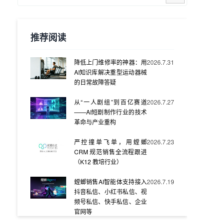
推荐阅读
降低上门维修率的神器：用
2026.7.31
AI知识库解决重型运动器械
的日常故障答疑
从“一人剧组”到百亿赛道
2026.7.27
——AI短剧制作行业的技术
革命与产业重构
严控撞单飞单，用螳螂
2026.7.23
CRM 规范销售全流程跟进
（K12 教培行业）
螳螂销售AI智能体支持接入
2026.7.19
抖音私信、小红书私信、视
频号私信、快手私信、企业
官网等