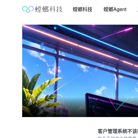
跳
螳螂科技
螳螂Agent
至
内
容
客户管理系统不该