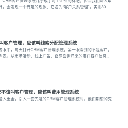
，CRM客户管理系统几乎成了每个企业的标配。但当我们深入审
具，会发现一个有趣的现象：它名为“客户关系管理”，实则80%
景，都聚焦在“如何把潜在客户变成付费客户”这一销售流程上。
一线的管理者而言，它更像是一本数字化的销售战术手册。或
该是 “销售管理系统”。
叫客户管理，应该叫线索分配管理系统
者眼中，每天打开CRM客户管理系统，第一眼看到的不是客户，
列表。从市场活动、线上广告、官网咨询涌来的潜在客户信息，
最终被送到某位课程顾问的手中。这个过程，决定了销售的起点
客户管理”的宏大叙事，我们会发现，这套系统的核心引擎与首要
、实时运转的 “线索分配管理系统” 。
统不该叫客户管理，应该叫费用管理系统
投入重金，引入一套先进的CRM客户管理系统时，他们期望的究