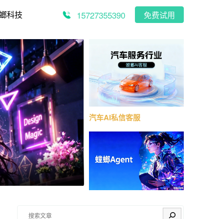
15727355390
螂科技
免费试用
汽车AI私信客服
搜索