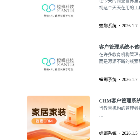
在今天的商业世界里
视这个天天在用的工
的核心功能和应用场
对于每日奔波在业绩
螳螂系统
2026.1.7
许，更诚实的名字，应
客户管理系统不该
在许多教育机构管理
而是源源不断的线索
在这里汇聚、流转，
公平与效率。剥开“
螳螂系统
2026.1.7
价值，是一个高度精密
CRM客户管理系
当教育机构的管理者
…
螳螂系统
2026.1.5