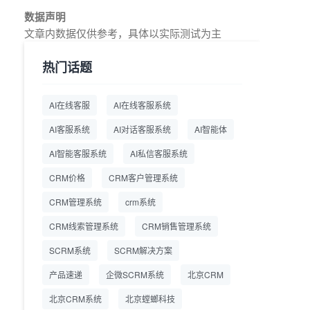
教育AI在线客服怎么选？螳
2026.7.17
数据声明
螂系统专为K12/职业教育/
文章内数据仅供参考，具体以实际测试为主
素质教育定制，获客+服务
+转化一体化
热门话题
从线索清洗到预约成交：螳
2026.7.16
螂科技销售AI智能体覆盖售
AI在线客服
AI在线客服系统
前全流程
AI客服系统
AI对话客服系统
AI智能体
一站式SCRM系统企微解决
2026.7.14
方案 打通私域营销全流程
AI智能客服系统
AI私信客服系统
CRM价格
CRM客户管理系统
商用SCRM系统企微工具
2026.7.14
自动拓客运维 降低运营成
CRM管理系统
crm系统
本
CRM线索管理系统
CRM销售管理系统
SCRM系统企微版 适配企
2026.7.14
业微信 私域用户精细化管
SCRM系统
SCRM解决方案
理
产品速递
企微SCRM系统
北京CRM
教育CRM系统怎么选？螳
2026.7.10
北京CRM系统
北京螳螂科技
螂教育CRM助力教培机构