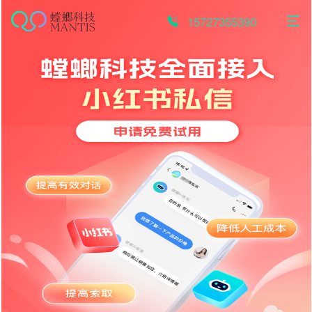
跳
至
15727355390
内
容