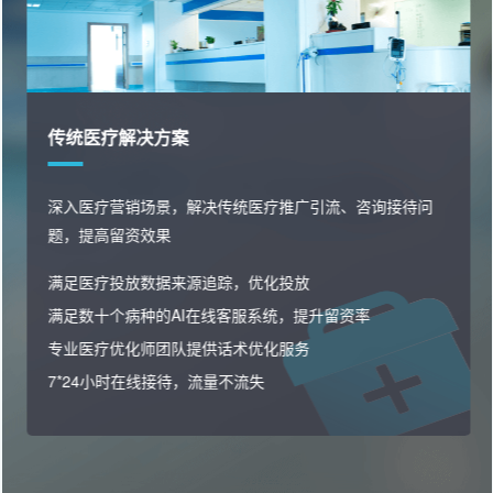
疗解决方案
消费医
疗营销场景，解决传统医疗推广引流、咨询接待问
快速私
高留资效果
约转化
疗投放数据来源追踪，优化投放
精准筛
个病种的AI在线客服系统，提升留资率
线索分
疗优化师团队提供话术优化服务
多种私
小时在线接待，流量不流失
用户全