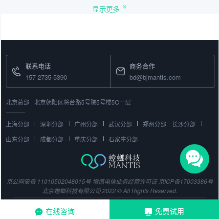
显示更多
联系电话
商务合作
157-2735-5390
bd@bjmantis.com
北京总部
北京朝阳区将台路5号院5号楼5C一层
上海分部
深圳分部
广州分部
武汉分部
郑州分部
长沙分部
山东分部
成都分部
重庆分部
石家庄分部
京公网安备 11010502048015号
增值电信业务经营许可证
京ICP备17003386号
北京螳螂科技有限公司 2022 © All Rights Reserved.
在线咨询
免费试用