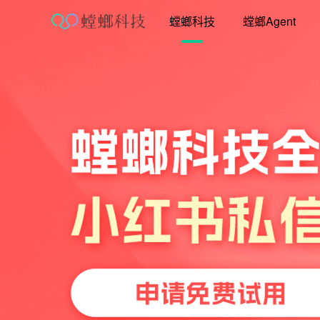
跳
螳螂科技
螳螂Agent
至
内
容