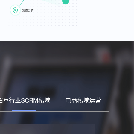
招商行业SCRM私域
电商私域运营工具
家