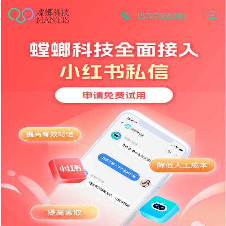
跳
至
15727355390
内
容