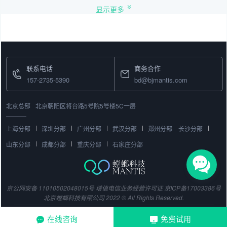
显示更多
联系电话
商务合作
157-2735-5390
bd@bjmantis.com
北京总部
北京朝阳区将台路5号院5号楼5C一层
上海分部
深圳分部
广州分部
武汉分部
郑州分部
长沙分部
山东分部
成都分部
重庆分部
石家庄分部
京公网安备 11010502048015号
增值电信业务经营许可证
京ICP备17003386号
北京螳螂科技有限公司 2022 © All Rights Reserved.
在线咨询
免费试用