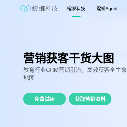
跳
螳螂科技
螳螂Agent
至
内
容
营销获客干货大图
教育行业CRM营销引流，高效获客全生
地图
免费试用
获取营销资料