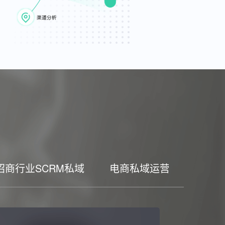
招商行业SCRM私域
电商私域运营工具
家