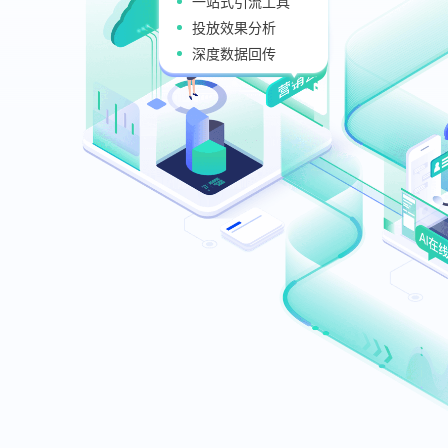
A
全
人
多
专